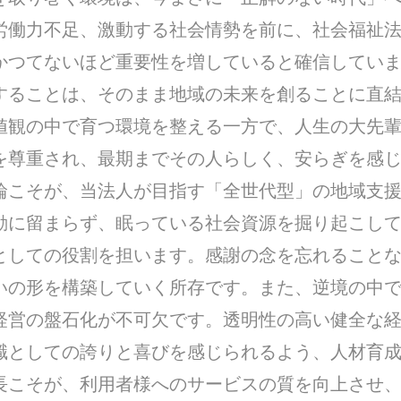
労働力不足、激動する社会情勢を前に、社会福祉
かつてないほど重要性を増していると確信してい
することは、そのまま地域の未来を創ることに直
値観の中で育つ環境を整える一方で、人生の大先
を尊重され、最期までその人らしく、安らぎを感
輪こそが、当法人が目指す「全世代型」の地域支援
動に留まらず、眠っている社会資源を掘り起こし
としての役割を担います。感謝の念を忘れること
いの形を構築していく所存です。また、逆境の中
経営の盤石化が不可欠です。透明性の高い健全な
職としての誇りと喜びを感じられるよう、人材育
長こそが、利用者様へのサービスの質を向上させ