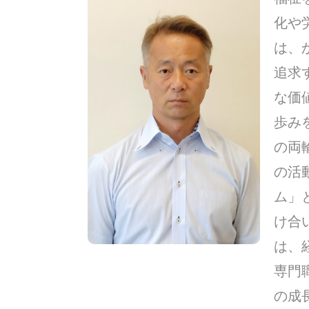
化や
は、
追求
な価
歩み
の両
の活
ム」
け合
は、
専門
の成