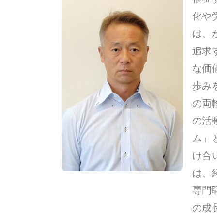
化や
は、
追求
な価
歩み
の両
の活
ム」
け合
は、
専門
の成