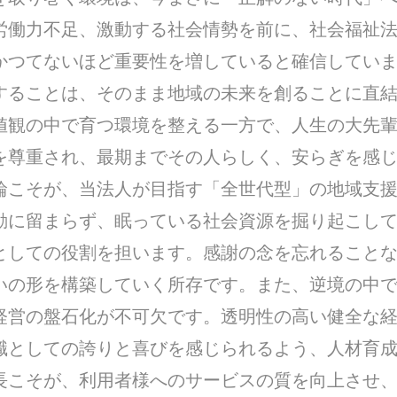
労働力不足、激動する社会情勢を前に、社会福祉
かつてないほど重要性を増していると確信してい
することは、そのまま地域の未来を創ることに直
値観の中で育つ環境を整える一方で、人生の大先
を尊重され、最期までその人らしく、安らぎを感
輪こそが、当法人が目指す「全世代型」の地域支援
動に留まらず、眠っている社会資源を掘り起こし
としての役割を担います。感謝の念を忘れること
いの形を構築していく所存です。また、逆境の中
経営の盤石化が不可欠です。透明性の高い健全な
職としての誇りと喜びを感じられるよう、人材育
長こそが、利用者様へのサービスの質を向上させ