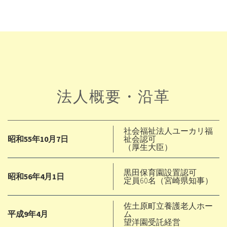
法人概要・沿革
社会福祉法人ユーカリ福
昭和55年10月7日
祉会認可
（厚生大臣）
黒田保育園設置認可
昭和56年4月1日
定員60名（宮崎県知事）
佐土原町立養護老人ホー
平成9年4月
ム
望洋園受託経営