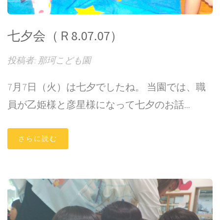
七夕会（Ｒ8.07.07）
投稿者: 那珂こども園
7月7日（火）は七夕でしたね。 当園では、職
員が乙姫様と彦星様になって七夕のお話...
さらに読む