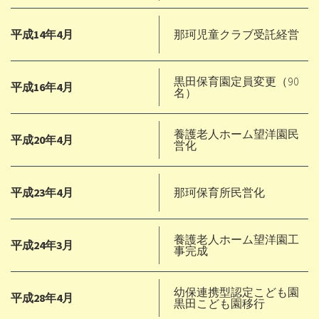
平成14年4月
那珂児童クラブ受託経営
黒田保育園定員変更（90
平成16年4月
名）
養護老人ホーム望洋園民
平成20年4月
営化
平成23年4月
那珂保育所民営化
養護老人ホーム望洋園工
平成24年3月
事完成
幼保連携型認定こども園
平成28年4月
黒田こども園移行