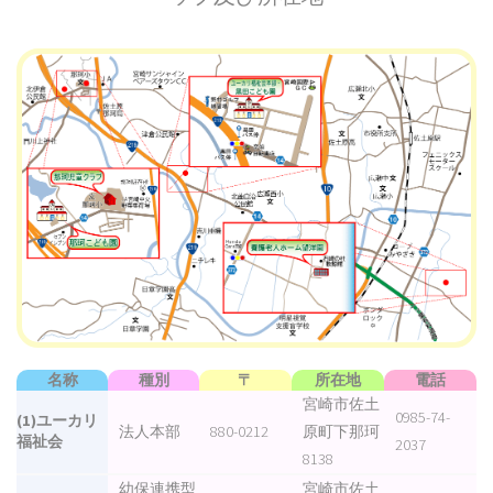
名称
種別
〒
所在地
電話
宮崎市佐土
0985-74-
(1)ユーカリ
法人本部
880-0212
原町下那珂
福祉会
2037
8138
幼保連携型
宮崎市佐土