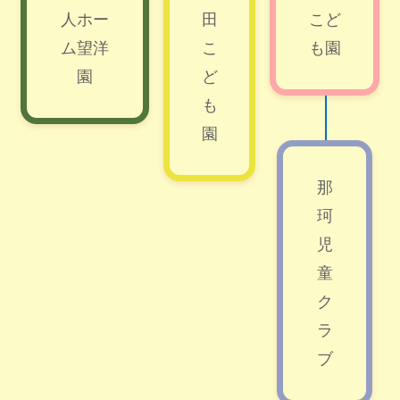
人ホー
田
こど
ム望洋
こ
も園
園
ど
も
園
那
珂
児
童
ク
ラ
ブ