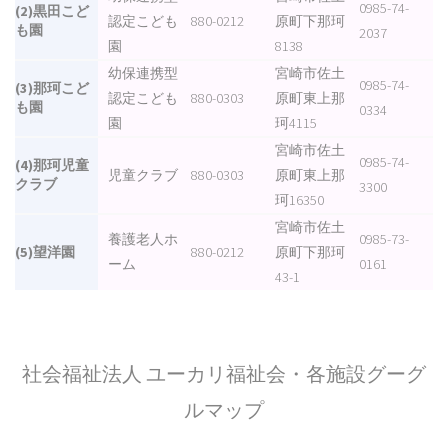
0985-74-
(2)黒田こど
認定こども
880-0212
原町下那珂
も園
2037
園
8138
幼保連携型
宮崎市佐土
0985-74-
(3)那珂こど
認定こども
880-0303
原町東上那
も園
0334
園
珂4115
宮崎市佐土
0985-74-
(4)那珂児童
児童クラブ
880-0303
原町東上那
クラブ
3300
珂16350
宮崎市佐土
養護老人ホ
0985-73-
(5)望洋園
880-0212
原町下那珂
ーム
0161
43-1
社会福祉法人 ユーカリ福祉会・各施設グーグ
ルマップ