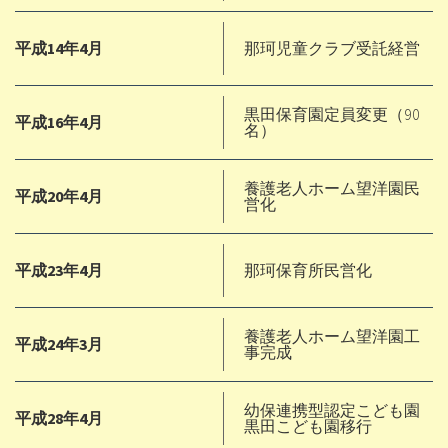
平成14年4月
那珂児童クラブ受託経営
黒田保育園定員変更（90
平成16年4月
名）
養護老人ホーム望洋園民
平成20年4月
営化
平成23年4月
那珂保育所民営化
養護老人ホーム望洋園工
平成24年3月
事完成
幼保連携型認定こども園
平成28年4月
黒田こども園移行