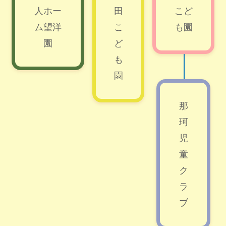
人ホー
田
こど
ム望洋
こ
も園
園
ど
も
園
那
珂
児
童
ク
ラ
ブ