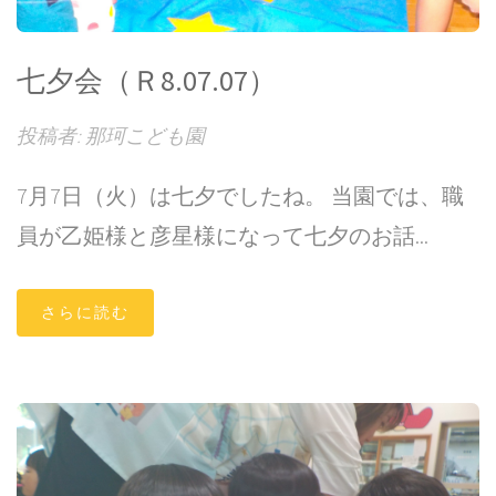
七夕会（Ｒ8.07.07）
投稿者: 那珂こども園
7月7日（火）は七夕でしたね。 当園では、職
員が乙姫様と彦星様になって七夕のお話...
さらに読む