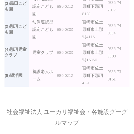
0985-74-
(2)黒田こど
認定こども
880-0212
原町下那珂
も園
2037
園
8138
幼保連携型
宮崎市佐土
0985-74-
(3)那珂こど
認定こども
880-0303
原町東上那
も園
0334
園
珂4115
宮崎市佐土
0985-74-
(4)那珂児童
児童クラブ
880-0303
原町東上那
クラブ
3300
珂16350
宮崎市佐土
養護老人ホ
0985-73-
(5)望洋園
880-0212
原町下那珂
ーム
0161
43-1
社会福祉法人 ユーカリ福祉会・各施設グーグ
ルマップ