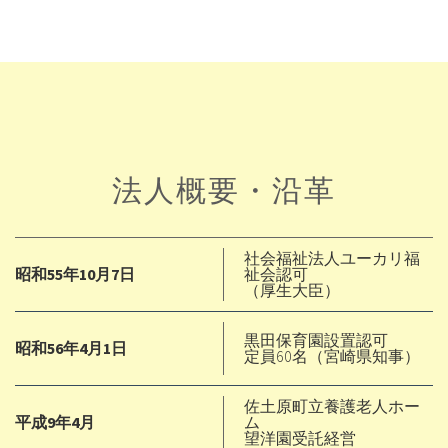
法人概要・沿革
社会福祉法人ユーカリ福
昭和55年10月7日
祉会認可
（厚生大臣）
黒田保育園設置認可
昭和56年4月1日
定員60名（宮崎県知事）
佐土原町立養護老人ホー
平成9年4月
ム
望洋園受託経営