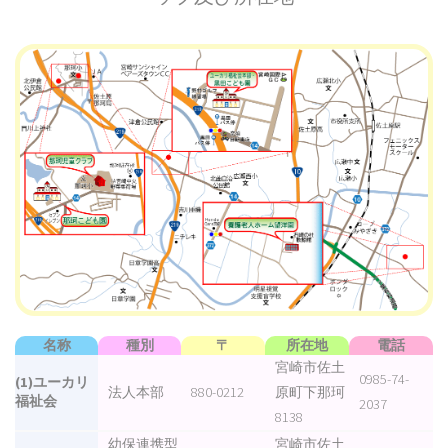
名称
種別
〒
所在地
電話
宮崎市佐土
0985-74-
(1)ユーカリ
法人本部
880-0212
原町下那珂
福祉会
2037
8138
幼保連携型
宮崎市佐土