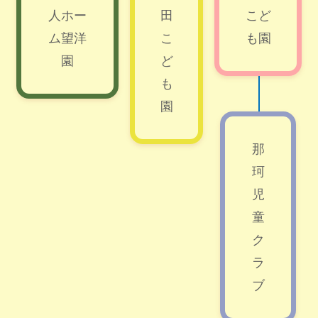
人ホー
田
こど
ム望洋
こ
も園
園
ど
も
園
那
珂
児
童
ク
ラ
ブ