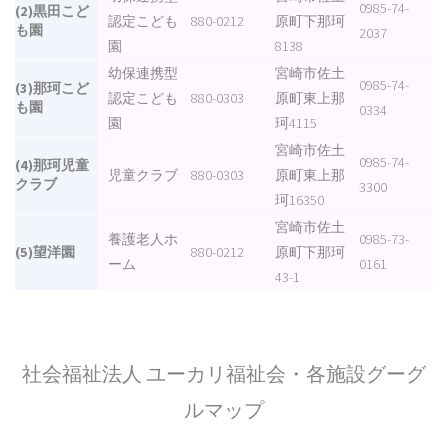
0985-74-
(2)黒田こど
認定こども
880-0212
原町下那珂
も園
2037
園
8138
幼保連携型
宮崎市佐土
0985-74-
(3)那珂こど
認定こども
880-0303
原町東上那
も園
0334
園
珂4115
宮崎市佐土
0985-74-
(4)那珂児童
児童クラブ
880-0303
原町東上那
クラブ
3300
珂16350
宮崎市佐土
養護老人ホ
0985-73-
(5)望洋園
880-0212
原町下那珂
ーム
0161
43-1
社会福祉法人 ユーカリ福祉会・各施設グーグ
ルマップ