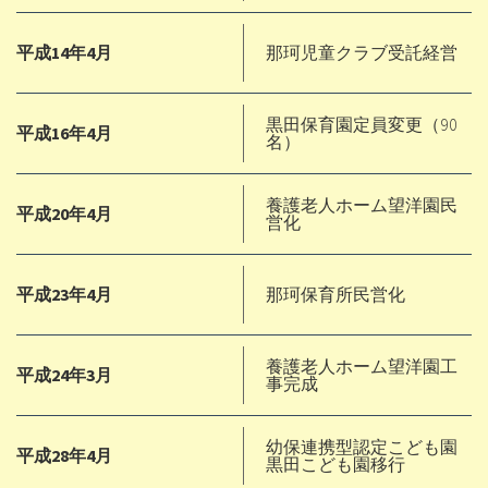
平成14年4月
那珂児童クラブ受託経営
黒田保育園定員変更（90
平成16年4月
名）
養護老人ホーム望洋園民
平成20年4月
営化
平成23年4月
那珂保育所民営化
養護老人ホーム望洋園工
平成24年3月
事完成
幼保連携型認定こども園
平成28年4月
黒田こども園移行