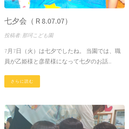
七夕会（Ｒ8.07.07）
投稿者: 那珂こども園
7月7日（火）は七夕でしたね。 当園では、職
員が乙姫様と彦星様になって七夕のお話...
さらに読む