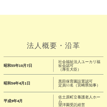
法人概要・沿革
社会福祉法人ユーカリ福
昭和55年10月7日
祉会認可
（厚生大臣）
黒田保育園設置認可
昭和56年4月1日
定員60名（宮崎県知事）
佐土原町立養護老人ホー
平成9年4月
ム
望洋園受託経営