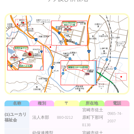
名称
種別
〒
所在地
電話
宮崎市佐土
0985-74-
(1)ユーカリ
法人本部
880-0212
原町下那珂
福祉会
2037
8138
幼保連携型
宮崎市佐土