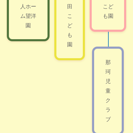
人ホー
田
こど
ム望洋
こ
も園
園
ど
も
園
那
珂
児
童
ク
ラ
ブ