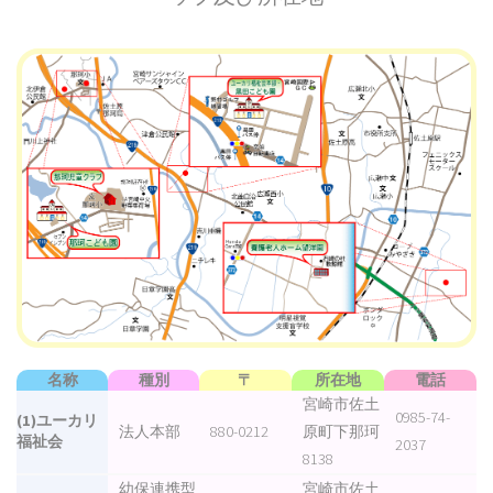
名称
種別
〒
所在地
電話
宮崎市佐土
0985-74-
(1)ユーカリ
法人本部
880-0212
原町下那珂
福祉会
2037
8138
幼保連携型
宮崎市佐土