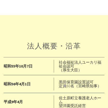
法人概要・沿革
社会福祉法人ユーカリ福
昭和55年10月7日
祉会認可
（厚生大臣）
黒田保育園設置認可
昭和56年4月1日
定員60名（宮崎県知事）
佐土原町立養護老人ホー
平成9年4月
ム
望洋園受託経営