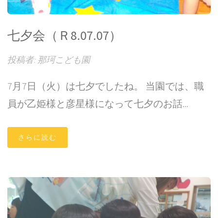
七夕会（Ｒ8.07.07）
投稿者: 那珂こども園
7月7日（火）は七夕でしたね。 当園では、職
員が乙姫様と彦星様になって七夕のお話...
さらに読む