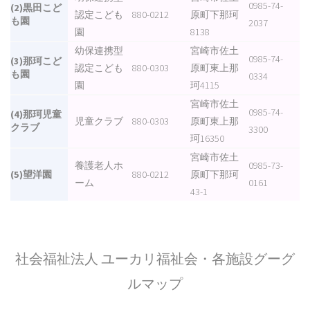
0985-74-
(2)黒田こど
認定こども
880-0212
原町下那珂
も園
2037
園
8138
幼保連携型
宮崎市佐土
0985-74-
(3)那珂こど
認定こども
880-0303
原町東上那
も園
0334
園
珂4115
宮崎市佐土
0985-74-
(4)那珂児童
児童クラブ
880-0303
原町東上那
クラブ
3300
珂16350
宮崎市佐土
養護老人ホ
0985-73-
(5)望洋園
880-0212
原町下那珂
ーム
0161
43-1
社会福祉法人 ユーカリ福祉会・各施設グーグ
ルマップ