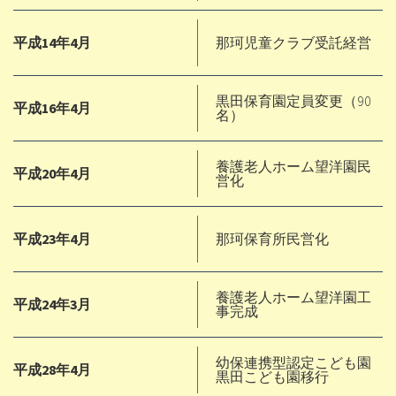
平成14年4月
那珂児童クラブ受託経営
黒田保育園定員変更（90
平成16年4月
名）
養護老人ホーム望洋園民
平成20年4月
営化
平成23年4月
那珂保育所民営化
養護老人ホーム望洋園工
平成24年3月
事完成
幼保連携型認定こども園
平成28年4月
黒田こども園移行