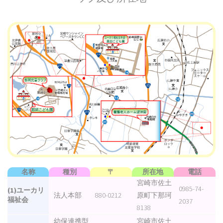
名称
種別
〒
所在地
電話
宮崎市佐土
0985-74-
(1)ユーカリ
法人本部
880-0212
原町下那珂
福祉会
2037
8138
幼保連携型
宮崎市佐土