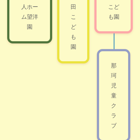
人ホー
田
こど
ム望洋
こ
も園
園
ど
も
園
那
珂
児
童
ク
ラ
ブ