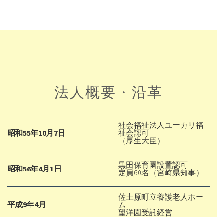
法人概要・沿革
社会福祉法人ユーカリ福
昭和55年10月7日
祉会認可
（厚生大臣）
黒田保育園設置認可
昭和56年4月1日
定員60名（宮崎県知事）
佐土原町立養護老人ホー
平成9年4月
ム
望洋園受託経営