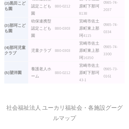
0985-74-
(2)黒田こど
認定こども
880-0212
原町下那珂
も園
2037
園
8138
幼保連携型
宮崎市佐土
0985-74-
(3)那珂こど
認定こども
880-0303
原町東上那
も園
0334
園
珂4115
宮崎市佐土
0985-74-
(4)那珂児童
児童クラブ
880-0303
原町東上那
クラブ
3300
珂16350
宮崎市佐土
養護老人ホ
0985-73-
(5)望洋園
880-0212
原町下那珂
ーム
0161
43-1
社会福祉法人 ユーカリ福祉会・各施設グーグ
ルマップ