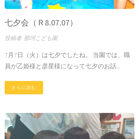
七夕会（Ｒ8.07.07）
投稿者: 那珂こども園
7月7日（火）は七夕でしたね。 当園では、職
員が乙姫様と彦星様になって七夕のお話...
さらに読む