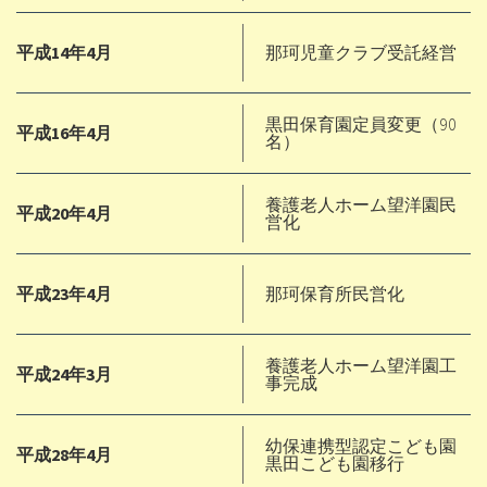
平成14年4月
那珂児童クラブ受託経営
黒田保育園定員変更（90
平成16年4月
名）
養護老人ホーム望洋園民
平成20年4月
営化
平成23年4月
那珂保育所民営化
養護老人ホーム望洋園工
平成24年3月
事完成
幼保連携型認定こども園
平成28年4月
黒田こども園移行