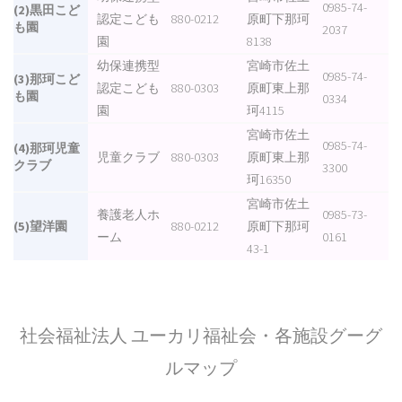
0985-74-
(2)黒田こど
認定こども
880-0212
原町下那珂
も園
2037
園
8138
幼保連携型
宮崎市佐土
0985-74-
(3)那珂こど
認定こども
880-0303
原町東上那
も園
0334
園
珂4115
宮崎市佐土
0985-74-
(4)那珂児童
児童クラブ
880-0303
原町東上那
クラブ
3300
珂16350
宮崎市佐土
養護老人ホ
0985-73-
(5)望洋園
880-0212
原町下那珂
ーム
0161
43-1
社会福祉法人 ユーカリ福祉会・各施設グーグ
ルマップ