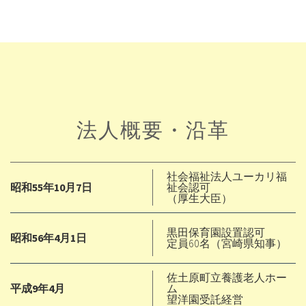
法人概要・沿革
社会福祉法人ユーカリ福
昭和55年10月7日
祉会認可
（厚生大臣）
黒田保育園設置認可
昭和56年4月1日
定員60名（宮崎県知事）
佐土原町立養護老人ホー
平成9年4月
ム
望洋園受託経営