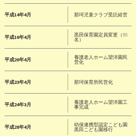
平成14年4月
那珂児童クラブ受託経営
黒田保育園定員変更（90
平成16年4月
名）
養護老人ホーム望洋園民
平成20年4月
営化
平成23年4月
那珂保育所民営化
養護老人ホーム望洋園工
平成24年3月
事完成
幼保連携型認定こども園
平成28年4月
黒田こども園移行