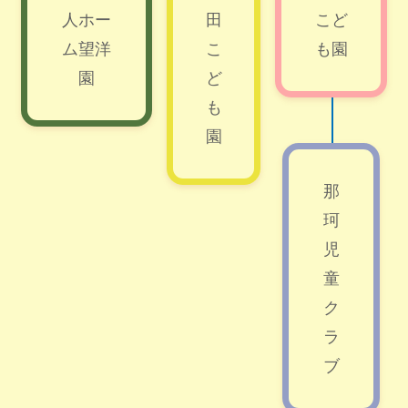
人ホー
田
こど
ム望洋
こ
も園
園
ど
も
園
那
珂
児
童
ク
ラ
ブ