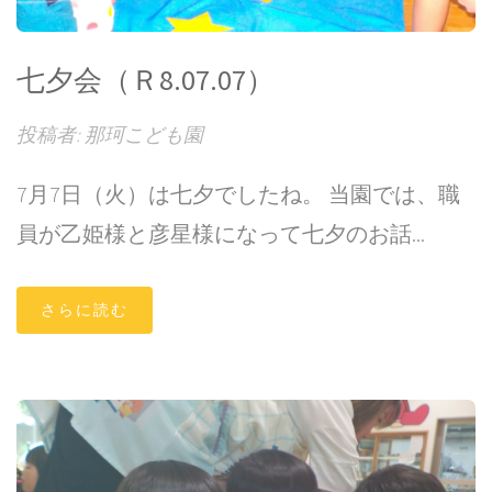
七夕会（Ｒ8.07.07）
投稿者: 那珂こども園
7月7日（火）は七夕でしたね。 当園では、職
員が乙姫様と彦星様になって七夕のお話...
さらに読む