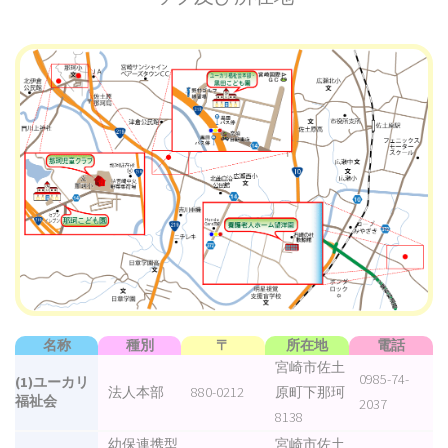
名称
種別
〒
所在地
電話
宮崎市佐土
0985-74-
(1)ユーカリ
法人本部
880-0212
原町下那珂
福祉会
2037
8138
幼保連携型
宮崎市佐土