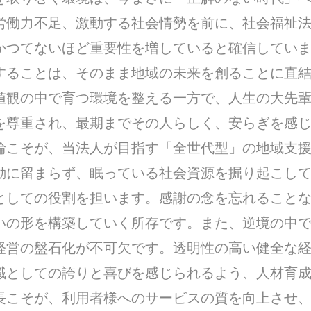
労働力不足、激動する社会情勢を前に、社会福祉
かつてないほど重要性を増していると確信してい
することは、そのまま地域の未来を創ることに直
値観の中で育つ環境を整える一方で、人生の大先
を尊重され、最期までその人らしく、安らぎを感
輪こそが、当法人が目指す「全世代型」の地域支援
動に留まらず、眠っている社会資源を掘り起こし
としての役割を担います。感謝の念を忘れること
いの形を構築していく所存です。また、逆境の中
経営の盤石化が不可欠です。透明性の高い健全な
職としての誇りと喜びを感じられるよう、人材育
長こそが、利用者様へのサービスの質を向上させ