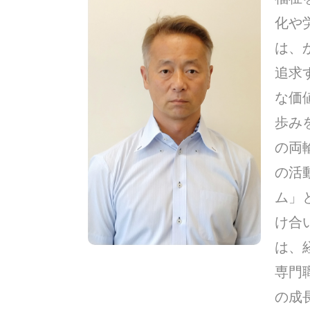
化や
は、
追求
な価
歩み
の両
の活
ム」
け合
は、
専門
の成