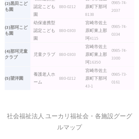
0985-74-
(2)黒田こど
認定こども
880-0212
原町下那珂
も園
2037
園
8138
幼保連携型
宮崎市佐土
0985-74-
(3)那珂こど
認定こども
880-0303
原町東上那
も園
0334
園
珂4115
宮崎市佐土
0985-74-
(4)那珂児童
児童クラブ
880-0303
原町東上那
クラブ
3300
珂16350
宮崎市佐土
養護老人ホ
0985-73-
(5)望洋園
880-0212
原町下那珂
ーム
0161
43-1
社会福祉法人 ユーカリ福祉会・各施設グーグ
ルマップ