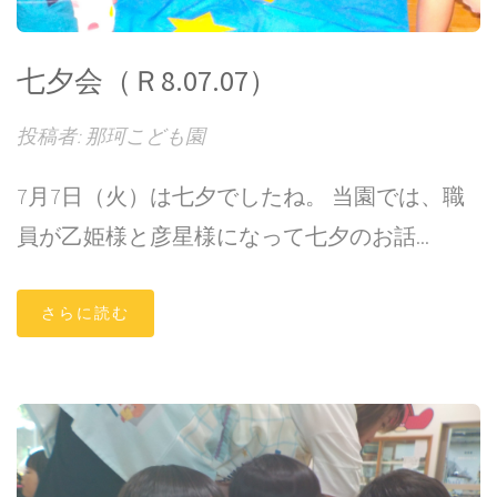
七夕会（Ｒ8.07.07）
投稿者: 那珂こども園
7月7日（火）は七夕でしたね。 当園では、職
員が乙姫様と彦星様になって七夕のお話...
さらに読む