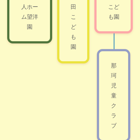
人ホー
田
こど
ム望洋
こ
も園
園
ど
も
園
那
珂
児
童
ク
ラ
ブ