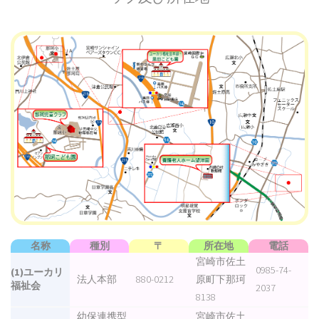
名称
種別
〒
所在地
電話
宮崎市佐土
0985-74-
(1)ユーカリ
法人本部
880-0212
原町下那珂
福祉会
2037
8138
幼保連携型
宮崎市佐土