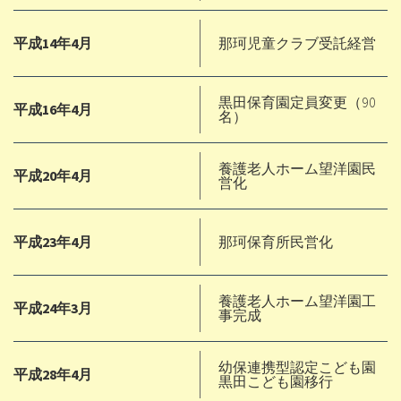
平成14年4月
那珂児童クラブ受託経営
黒田保育園定員変更（90
平成16年4月
名）
養護老人ホーム望洋園民
平成20年4月
営化
平成23年4月
那珂保育所民営化
養護老人ホーム望洋園工
平成24年3月
事完成
幼保連携型認定こども園
平成28年4月
黒田こども園移行