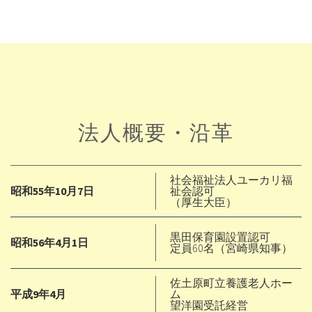
法人概要・沿革
社会福祉法人ユーカリ福
昭和55年10月7日
祉会認可
（厚生大臣）
黒田保育園設置認可
昭和56年4月1日
定員60名（宮崎県知事）
佐土原町立養護老人ホー
平成9年4月
ム
望洋園受託経営