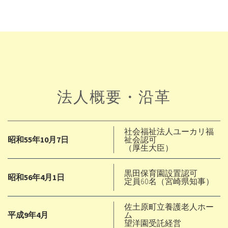
法人概要・沿革
社会福祉法人ユーカリ福
昭和55年10月7日
祉会認可
（厚生大臣）
黒田保育園設置認可
昭和56年4月1日
定員60名（宮崎県知事）
佐土原町立養護老人ホー
平成9年4月
ム
望洋園受託経営