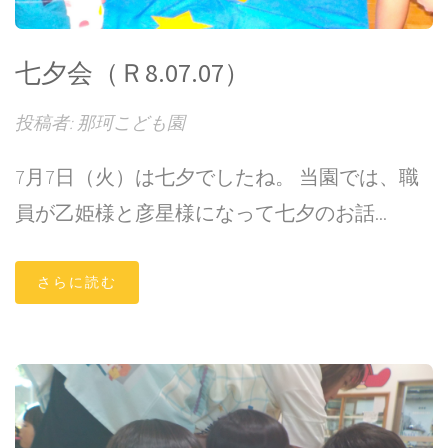
七夕会（Ｒ8.07.07）
投稿者: 那珂こども園
7月7日（火）は七夕でしたね。 当園では、職
員が乙姫様と彦星様になって七夕のお話...
さらに読む