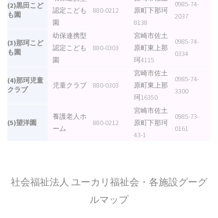
0985-74-
(2)黒田こど
認定こども
880-0212
原町下那珂
も園
2037
園
8138
幼保連携型
宮崎市佐土
0985-74-
(3)那珂こど
認定こども
880-0303
原町東上那
も園
0334
園
珂4115
宮崎市佐土
0985-74-
(4)那珂児童
児童クラブ
880-0303
原町東上那
クラブ
3300
珂16350
宮崎市佐土
養護老人ホ
0985-73-
(5)望洋園
880-0212
原町下那珂
ーム
0161
43-1
社会福祉法人 ユーカリ福祉会・各施設グーグ
ルマップ