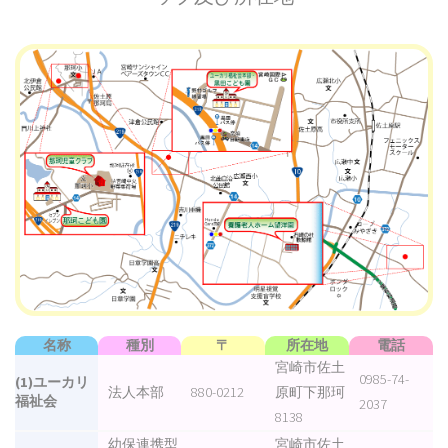
名称
種別
〒
所在地
電話
宮崎市佐土
0985-74-
(1)ユーカリ
法人本部
880-0212
原町下那珂
福祉会
2037
8138
幼保連携型
宮崎市佐土