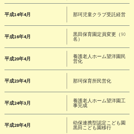
平成14年4月
那珂児童クラブ受託経営
黒田保育園定員変更（90
平成16年4月
名）
養護老人ホーム望洋園民
平成20年4月
営化
平成23年4月
那珂保育所民営化
養護老人ホーム望洋園工
平成24年3月
事完成
幼保連携型認定こども園
平成28年4月
黒田こども園移行