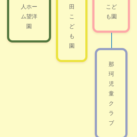
人ホー
田
こど
ム望洋
こ
も園
園
ど
も
園
那
珂
児
童
ク
ラ
ブ