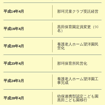
平成14年4月
那珂児童クラブ受託経営
黒田保育園定員変更（90
平成16年4月
名）
養護老人ホーム望洋園民
平成20年4月
営化
平成23年4月
那珂保育所民営化
養護老人ホーム望洋園工
平成24年3月
事完成
幼保連携型認定こども園
平成28年4月
黒田こども園移行