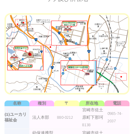
名称
種別
〒
所在地
電話
宮崎市佐土
0985-74-
(1)ユーカリ
法人本部
880-0212
原町下那珂
福祉会
2037
8138
幼保連携型
宮崎市佐土