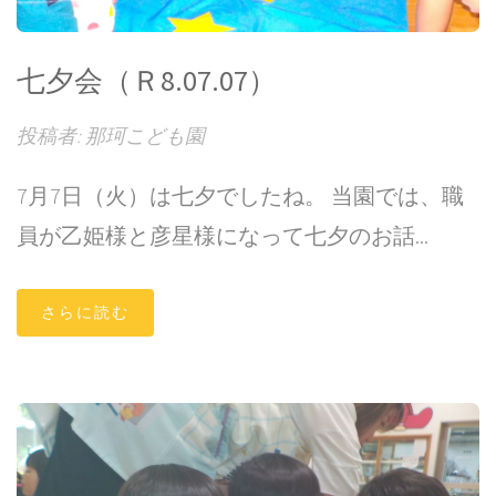
七夕会（Ｒ8.07.07）
投稿者: 那珂こども園
7月7日（火）は七夕でしたね。 当園では、職
員が乙姫様と彦星様になって七夕のお話...
さらに読む