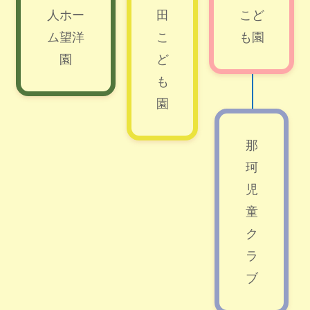
人ホー
田
こど
ム望洋
こ
も園
園
ど
も
園
那
珂
児
童
ク
ラ
ブ