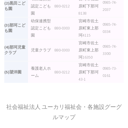
0985-74-
(2)黒田こど
認定こども
880-0212
原町下那珂
も園
2037
園
8138
幼保連携型
宮崎市佐土
0985-74-
(3)那珂こど
認定こども
880-0303
原町東上那
も園
0334
園
珂4115
宮崎市佐土
0985-74-
(4)那珂児童
児童クラブ
880-0303
原町東上那
クラブ
3300
珂16350
宮崎市佐土
養護老人ホ
0985-73-
(5)望洋園
880-0212
原町下那珂
ーム
0161
43-1
社会福祉法人 ユーカリ福祉会・各施設グーグ
ルマップ