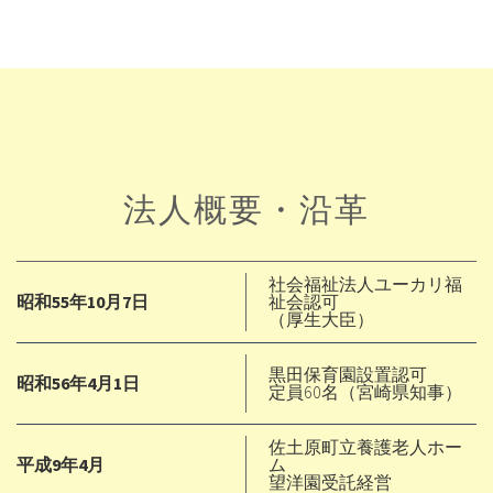
法人概要・沿革
社会福祉法人ユーカリ福
昭和55年10月7日
祉会認可
（厚生大臣）
黒田保育園設置認可
昭和56年4月1日
定員60名（宮崎県知事）
佐土原町立養護老人ホー
平成9年4月
ム
望洋園受託経営