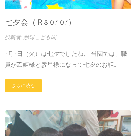
七夕会（Ｒ8.07.07）
投稿者: 那珂こども園
7月7日（火）は七夕でしたね。 当園では、職
員が乙姫様と彦星様になって七夕のお話...
さらに読む