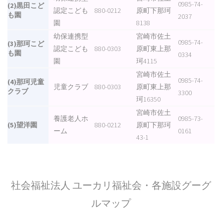
0985-74-
(2)黒田こど
認定こども
880-0212
原町下那珂
も園
2037
園
8138
幼保連携型
宮崎市佐土
0985-74-
(3)那珂こど
認定こども
880-0303
原町東上那
も園
0334
園
珂4115
宮崎市佐土
0985-74-
(4)那珂児童
児童クラブ
880-0303
原町東上那
クラブ
3300
珂16350
宮崎市佐土
養護老人ホ
0985-73-
(5)望洋園
880-0212
原町下那珂
ーム
0161
43-1
社会福祉法人 ユーカリ福祉会・各施設グーグ
ルマップ