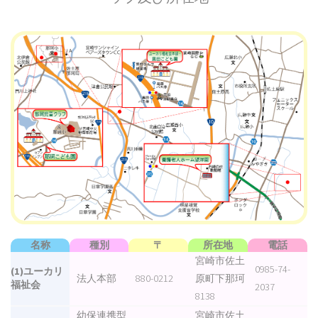
名称
種別
〒
所在地
電話
宮崎市佐土
0985-74-
(1)ユーカリ
法人本部
880-0212
原町下那珂
福祉会
2037
8138
幼保連携型
宮崎市佐土