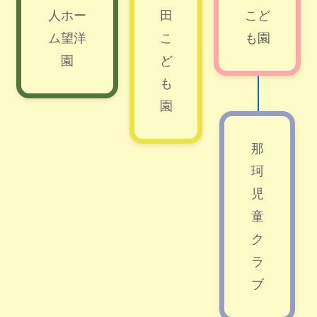
人ホー
田
こど
ム望洋
こ
も園
園
ど
も
園
那
珂
児
童
ク
ラ
ブ