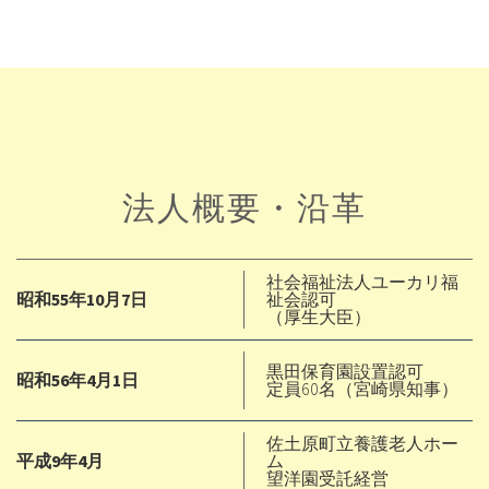
法人概要・沿革
社会福祉法人ユーカリ福
昭和55年10月7日
祉会認可
（厚生大臣）
黒田保育園設置認可
昭和56年4月1日
定員60名（宮崎県知事）
佐土原町立養護老人ホー
平成9年4月
ム
望洋園受託経営