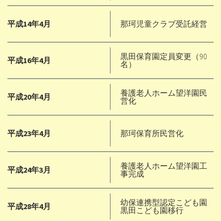
平成14年4月
那珂児童クラブ受託経営
黒田保育園定員変更（90
平成16年4月
名）
養護老人ホーム望洋園民
平成20年4月
営化
平成23年4月
那珂保育所民営化
養護老人ホーム望洋園工
平成24年3月
事完成
幼保連携型認定こども園
平成28年4月
黒田こども園移行