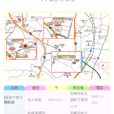
名称
種別
〒
所在地
電話
宮崎市佐土
0985-74-
(1)ユーカリ
法人本部
880-0212
原町下那珂
福祉会
2037
8138
幼保連携型
宮崎市佐土