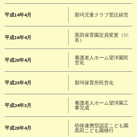
平成14年4月
那珂児童クラブ受託経営
黒田保育園定員変更（90
平成16年4月
名）
養護老人ホーム望洋園民
平成20年4月
営化
平成23年4月
那珂保育所民営化
養護老人ホーム望洋園工
平成24年3月
事完成
幼保連携型認定こども園
平成28年4月
黒田こども園移行