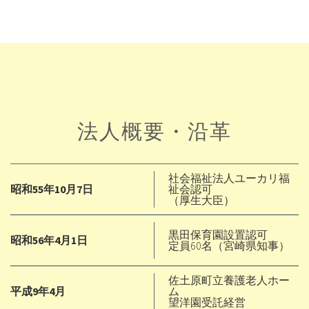
法人概要・沿革
社会福祉法人ユーカリ福
昭和55年10月7日
祉会認可
（厚生大臣）
黒田保育園設置認可
昭和56年4月1日
定員60名（宮崎県知事）
佐土原町立養護老人ホー
平成9年4月
ム
望洋園受託経営