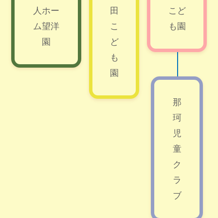
人ホー
田
こど
ム望洋
こ
も園
園
ど
も
園
那
珂
児
童
ク
ラ
ブ