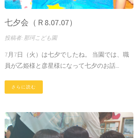
七夕会（Ｒ8.07.07）
投稿者: 那珂こども園
7月7日（火）は七夕でしたね。 当園では、職
員が乙姫様と彦星様になって七夕のお話...
さらに読む