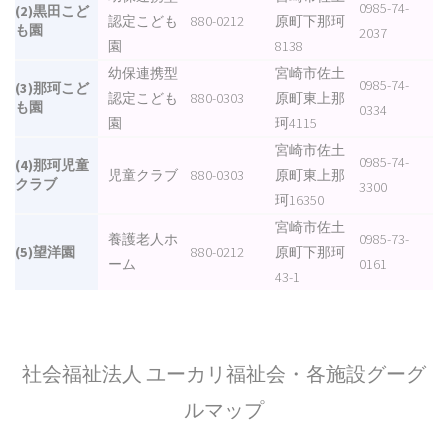
0985-74-
(2)黒田こど
認定こども
880-0212
原町下那珂
も園
2037
園
8138
幼保連携型
宮崎市佐土
0985-74-
(3)那珂こど
認定こども
880-0303
原町東上那
も園
0334
園
珂4115
宮崎市佐土
0985-74-
(4)那珂児童
児童クラブ
880-0303
原町東上那
クラブ
3300
珂16350
宮崎市佐土
養護老人ホ
0985-73-
(5)望洋園
880-0212
原町下那珂
ーム
0161
43-1
社会福祉法人 ユーカリ福祉会・各施設グーグ
ルマップ