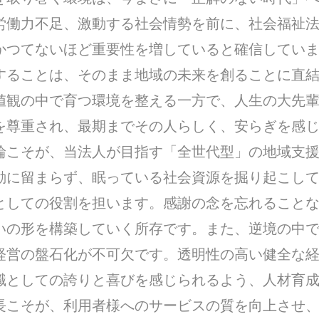
労働力不足、激動する社会情勢を前に、社会福祉
かつてないほど重要性を増していると確信してい
することは、そのまま地域の未来を創ることに直
値観の中で育つ環境を整える一方で、人生の大先
を尊重され、最期までその人らしく、安らぎを感
輪こそが、当法人が目指す「全世代型」の地域支援
動に留まらず、眠っている社会資源を掘り起こし
としての役割を担います。感謝の念を忘れること
いの形を構築していく所存です。また、逆境の中
経営の盤石化が不可欠です。透明性の高い健全な
職としての誇りと喜びを感じられるよう、人材育
長こそが、利用者様へのサービスの質を向上させ