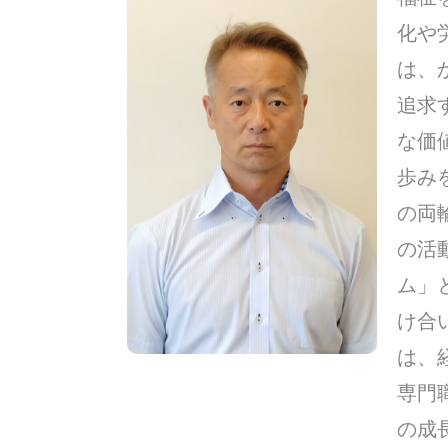
化や
は、
追求
な価
歩み
の両
の活
ム」
け合
は、
専門
の成