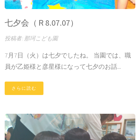
七夕会（Ｒ8.07.07）
投稿者: 那珂こども園
7月7日（火）は七夕でしたね。 当園では、職
員が乙姫様と彦星様になって七夕のお話...
さらに読む