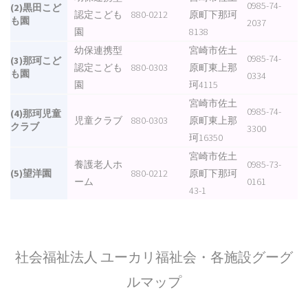
0985-74-
(2)黒田こど
認定こども
880-0212
原町下那珂
も園
2037
園
8138
幼保連携型
宮崎市佐土
0985-74-
(3)那珂こど
認定こども
880-0303
原町東上那
も園
0334
園
珂4115
宮崎市佐土
0985-74-
(4)那珂児童
児童クラブ
880-0303
原町東上那
クラブ
3300
珂16350
宮崎市佐土
養護老人ホ
0985-73-
(5)望洋園
880-0212
原町下那珂
ーム
0161
43-1
社会福祉法人 ユーカリ福祉会・各施設グーグ
ルマップ