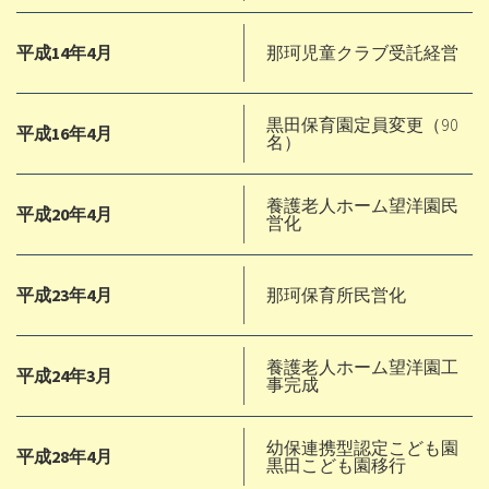
平成14年4月
那珂児童クラブ受託経営
黒田保育園定員変更（90
平成16年4月
名）
養護老人ホーム望洋園民
平成20年4月
営化
平成23年4月
那珂保育所民営化
養護老人ホーム望洋園工
平成24年3月
事完成
幼保連携型認定こども園
平成28年4月
黒田こども園移行