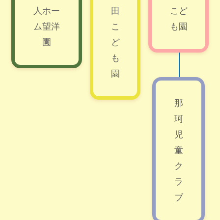
人ホー
田
こど
ム望洋
こ
も園
園
ど
も
園
那
珂
児
童
ク
ラ
ブ