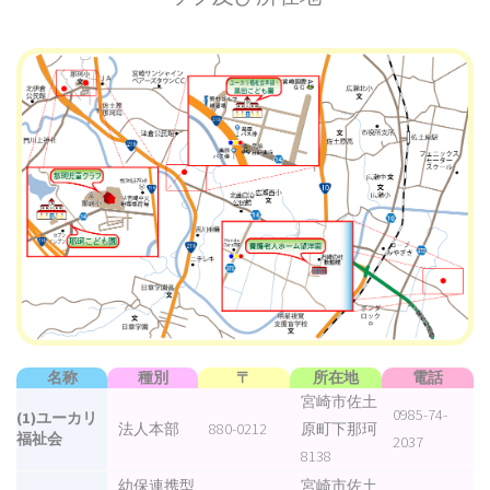
名称
種別
〒
所在地
電話
宮崎市佐土
0985-74-
(1)ユーカリ
法人本部
880-0212
原町下那珂
福祉会
2037
8138
幼保連携型
宮崎市佐土