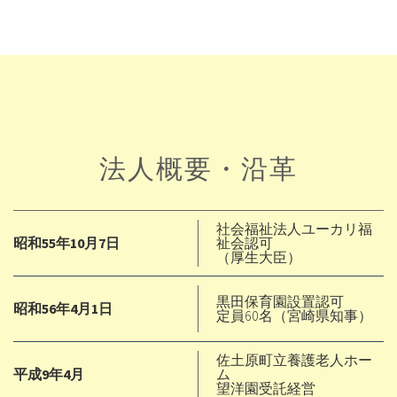
法人概要・沿革
社会福祉法人ユーカリ福
昭和55年10月7日
祉会認可
（厚生大臣）
黒田保育園設置認可
昭和56年4月1日
定員60名（宮崎県知事）
佐土原町立養護老人ホー
平成9年4月
ム
望洋園受託経営