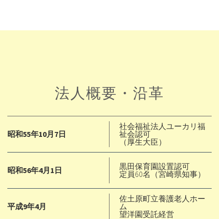
法人概要・沿革
社会福祉法人ユーカリ福
昭和55年10月7日
祉会認可
（厚生大臣）
黒田保育園設置認可
昭和56年4月1日
定員60名（宮崎県知事）
佐土原町立養護老人ホー
平成9年4月
ム
望洋園受託経営