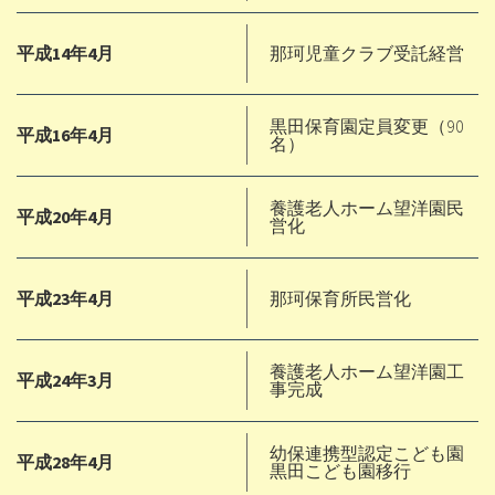
平成14年4月
那珂児童クラブ受託経営
黒田保育園定員変更（90
平成16年4月
名）
養護老人ホーム望洋園民
平成20年4月
営化
平成23年4月
那珂保育所民営化
養護老人ホーム望洋園工
平成24年3月
事完成
幼保連携型認定こども園
平成28年4月
黒田こども園移行