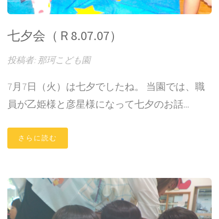
七夕会（Ｒ8.07.07）
投稿者: 那珂こども園
7月7日（火）は七夕でしたね。 当園では、職
員が乙姫様と彦星様になって七夕のお話...
さらに読む