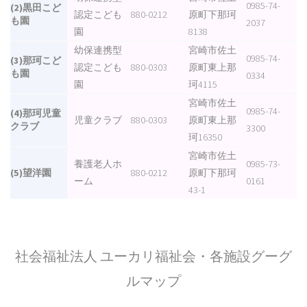
0985-74-
(2)黒田こど
認定こども
880-0212
原町下那珂
も園
2037
園
8138
幼保連携型
宮崎市佐土
0985-74-
(3)那珂こど
認定こども
880-0303
原町東上那
も園
0334
園
珂4115
宮崎市佐土
0985-74-
(4)那珂児童
児童クラブ
880-0303
原町東上那
クラブ
3300
珂16350
宮崎市佐土
養護老人ホ
0985-73-
(5)望洋園
880-0212
原町下那珂
ーム
0161
43-1
社会福祉法人 ユーカリ福祉会・各施設グーグ
ルマップ