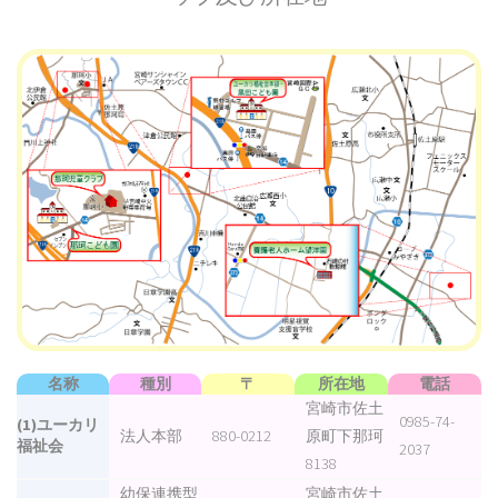
名称
種別
〒
所在地
電話
宮崎市佐土
0985-74-
(1)ユーカリ
法人本部
880-0212
原町下那珂
福祉会
2037
8138
幼保連携型
宮崎市佐土