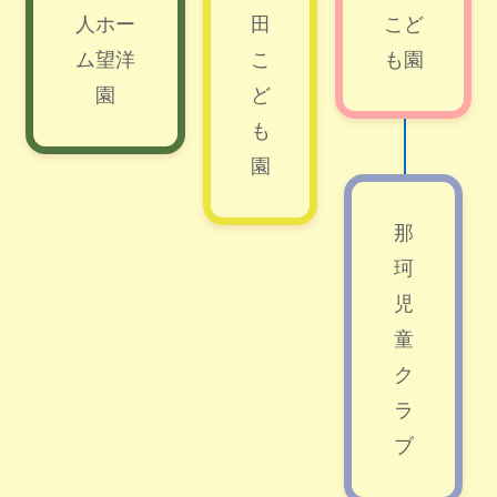
人ホー
田
こど
ム望洋
こ
も園
園
ど
も
園
那
珂
児
童
ク
ラ
ブ