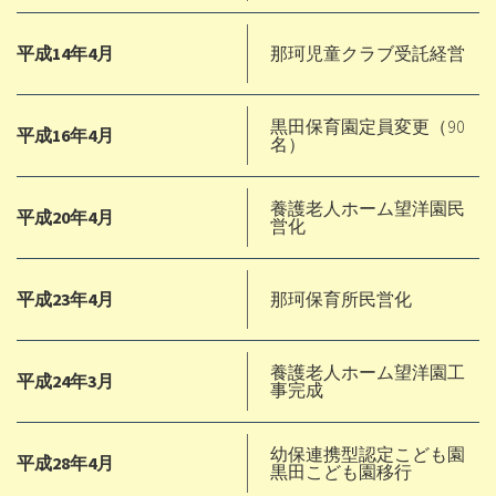
平成14年4月
那珂児童クラブ受託経営
黒田保育園定員変更（90
平成16年4月
名）
養護老人ホーム望洋園民
平成20年4月
営化
平成23年4月
那珂保育所民営化
養護老人ホーム望洋園工
平成24年3月
事完成
幼保連携型認定こども園
平成28年4月
黒田こども園移行