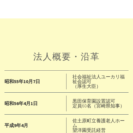
法人概要・沿革
社会福祉法人ユーカリ福
昭和55年10月7日
祉会認可
（厚生大臣）
黒田保育園設置認可
昭和56年4月1日
定員60名（宮崎県知事）
佐土原町立養護老人ホー
平成9年4月
ム
望洋園受託経営