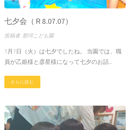
七夕会（Ｒ8.07.07）
投稿者: 那珂こども園
7月7日（火）は七夕でしたね。 当園では、職
員が乙姫様と彦星様になって七夕のお話...
さらに読む