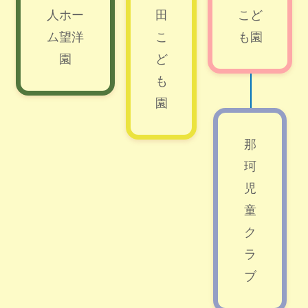
人ホー
田
こど
ム望洋
こ
も園
園
ど
も
園
那
珂
児
童
ク
ラ
ブ