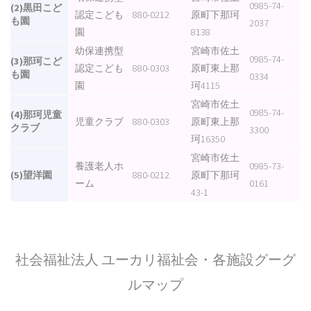
0985-74-
(2)黒田こど
認定こども
880-0212
原町下那珂
も園
2037
園
8138
幼保連携型
宮崎市佐土
0985-74-
(3)那珂こど
認定こども
880-0303
原町東上那
も園
0334
園
珂4115
宮崎市佐土
0985-74-
(4)那珂児童
児童クラブ
880-0303
原町東上那
クラブ
3300
珂16350
宮崎市佐土
養護老人ホ
0985-73-
(5)望洋園
880-0212
原町下那珂
ーム
0161
43-1
社会福祉法人 ユーカリ福祉会・各施設グーグ
ルマップ