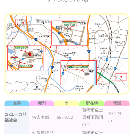
名称
種別
〒
所在地
電話
宮崎市佐土
0985-74-
(1)ユーカリ
法人本部
880-0212
原町下那珂
福祉会
2037
8138
幼保連携型
宮崎市佐土