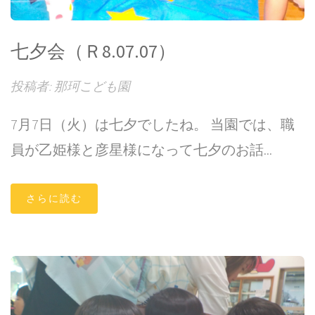
七夕会（Ｒ8.07.07）
投稿者: 那珂こども園
7月7日（火）は七夕でしたね。 当園では、職
員が乙姫様と彦星様になって七夕のお話...
さらに読む