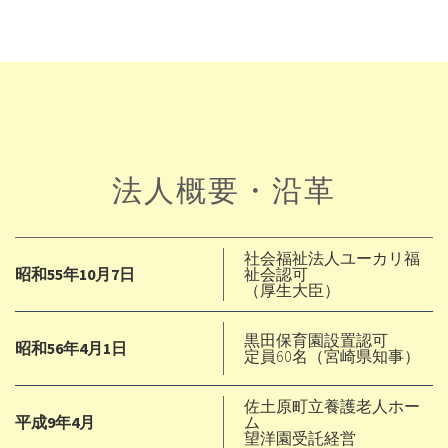
法人概要・沿革
社会福祉法人ユーカリ福
昭和55年10月7日
祉会認可
（厚生大臣）
黒田保育園設置認可
昭和56年4月1日
定員60名（宮崎県知事）
佐土原町立養護老人ホー
平成9年4月
ム
望洋園受託経営