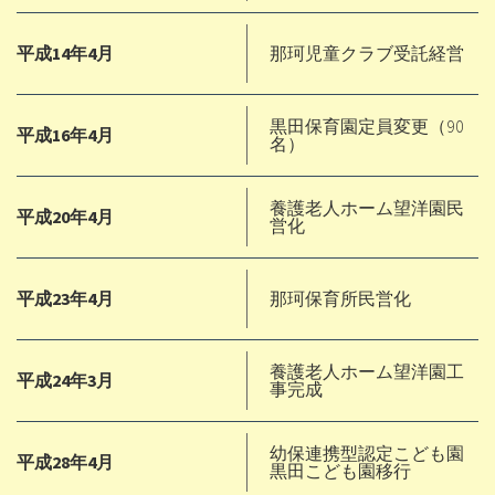
平成14年4月
那珂児童クラブ受託経営
黒田保育園定員変更（90
平成16年4月
名）
養護老人ホーム望洋園民
平成20年4月
営化
平成23年4月
那珂保育所民営化
養護老人ホーム望洋園工
平成24年3月
事完成
幼保連携型認定こども園
平成28年4月
黒田こども園移行