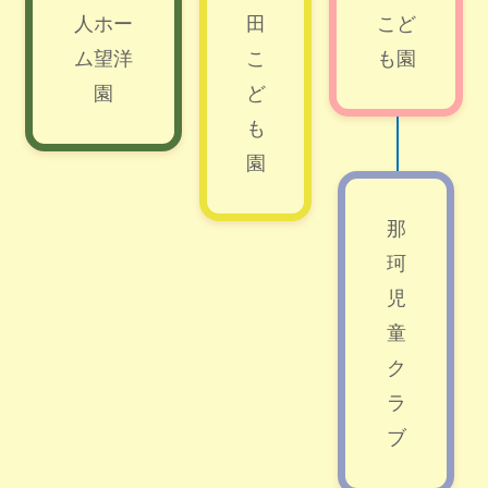
人ホー
田
こど
ム望洋
こ
も園
園
ど
も
園
那
珂
児
童
ク
ラ
ブ