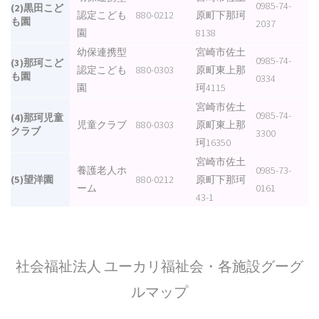
0985-74-
(2)黒田こど
認定こども
880-0212
原町下那珂
も園
2037
園
8138
幼保連携型
宮崎市佐土
0985-74-
(3)那珂こど
認定こども
880-0303
原町東上那
も園
0334
園
珂4115
宮崎市佐土
0985-74-
(4)那珂児童
児童クラブ
880-0303
原町東上那
クラブ
3300
珂16350
宮崎市佐土
養護老人ホ
0985-73-
(5)望洋園
880-0212
原町下那珂
ーム
0161
43-1
社会福祉法人 ユーカリ福祉会・各施設グーグ
ルマップ