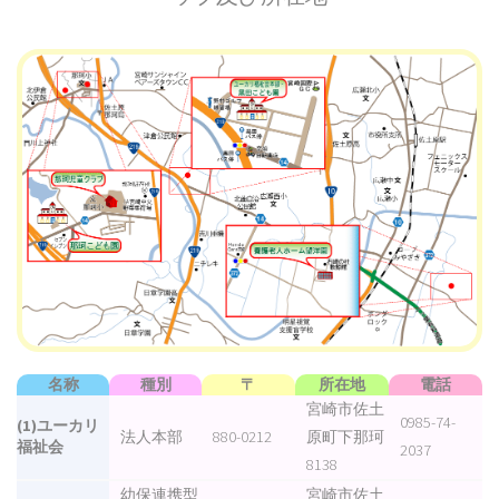
名称
種別
〒
所在地
電話
宮崎市佐土
0985-74-
(1)ユーカリ
法人本部
880-0212
原町下那珂
福祉会
2037
8138
幼保連携型
宮崎市佐土