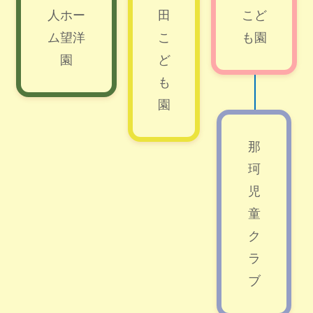
人ホー
田
こど
ム望洋
こ
も園
園
ど
も
園
那
珂
児
童
ク
ラ
ブ