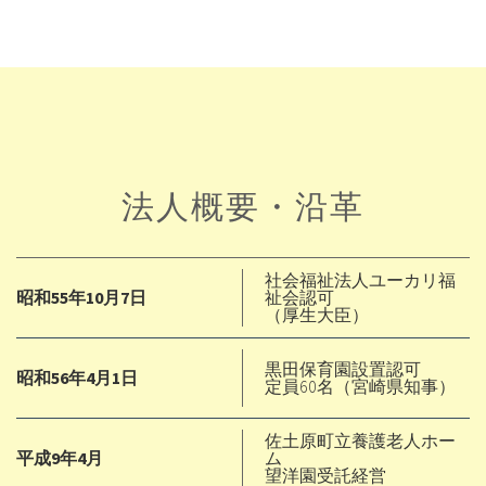
法人概要・沿革
社会福祉法人ユーカリ福
昭和55年10月7日
祉会認可
（厚生大臣）
黒田保育園設置認可
昭和56年4月1日
定員60名（宮崎県知事）
佐土原町立養護老人ホー
平成9年4月
ム
望洋園受託経営