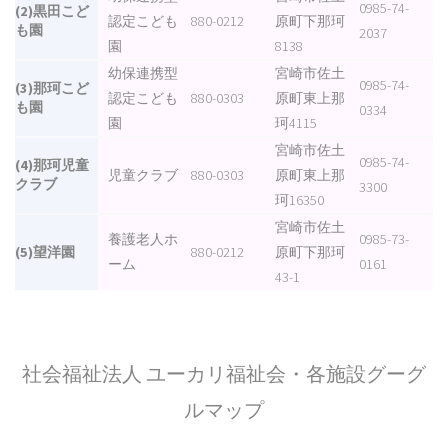
0985-74-
(2)黒田こど
認定こども
880-0212
原町下那珂
も園
2037
園
8138
幼保連携型
宮崎市佐土
0985-74-
(3)那珂こど
認定こども
880-0303
原町東上那
も園
0334
園
珂4115
宮崎市佐土
0985-74-
(4)那珂児童
児童クラブ
880-0303
原町東上那
クラブ
3300
珂16350
宮崎市佐土
養護老人ホ
0985-73-
(5)望洋園
880-0212
原町下那珂
ーム
0161
43-1
社会福祉法人 ユーカリ福祉会・各施設グーグ
ルマップ