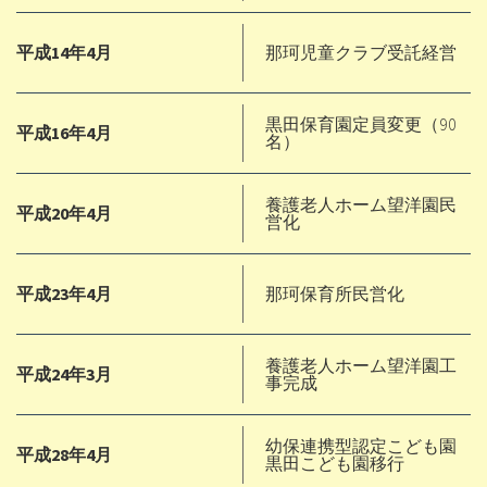
平成14年4月
那珂児童クラブ受託経営
黒田保育園定員変更（90
平成16年4月
名）
養護老人ホーム望洋園民
平成20年4月
営化
平成23年4月
那珂保育所民営化
養護老人ホーム望洋園工
平成24年3月
事完成
幼保連携型認定こども園
平成28年4月
黒田こども園移行