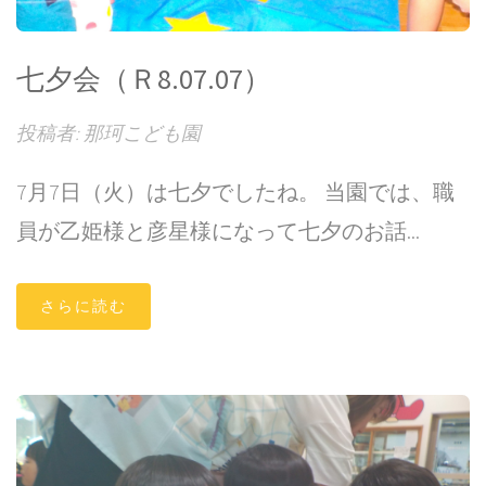
七夕会（Ｒ8.07.07）
投稿者: 那珂こども園
7月7日（火）は七夕でしたね。 当園では、職
員が乙姫様と彦星様になって七夕のお話...
さらに読む