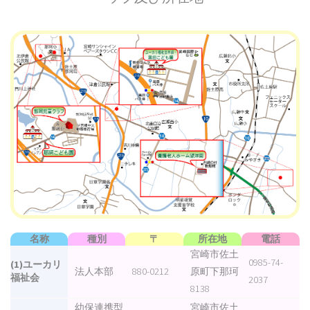
名称
種別
〒
所在地
電話
宮崎市佐土
0985-74-
(1)ユーカリ
法人本部
880-0212
原町下那珂
福祉会
2037
8138
幼保連携型
宮崎市佐土