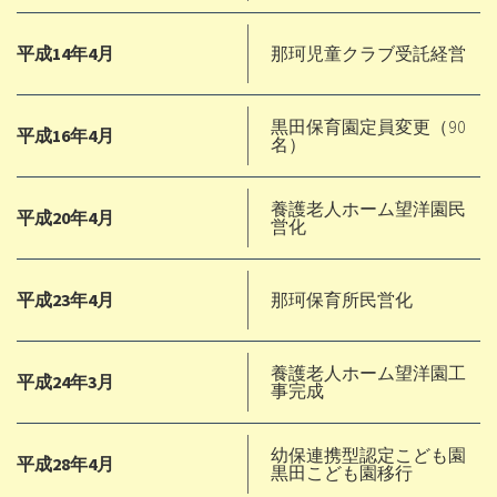
平成14年4月
那珂児童クラブ受託経営
黒田保育園定員変更（90
平成16年4月
名）
養護老人ホーム望洋園民
平成20年4月
営化
平成23年4月
那珂保育所民営化
養護老人ホーム望洋園工
平成24年3月
事完成
幼保連携型認定こども園
平成28年4月
黒田こども園移行