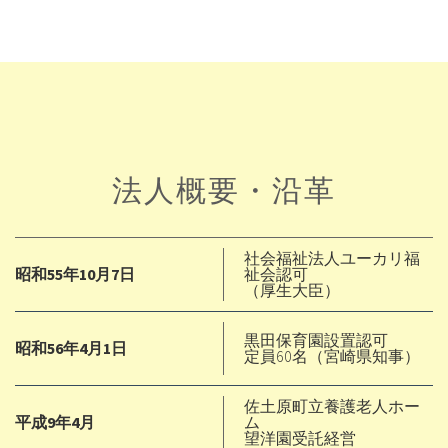
法人概要・沿革
社会福祉法人ユーカリ福
昭和55年10月7日
祉会認可
（厚生大臣）
黒田保育園設置認可
昭和56年4月1日
定員60名（宮崎県知事）
佐土原町立養護老人ホー
平成9年4月
ム
望洋園受託経営