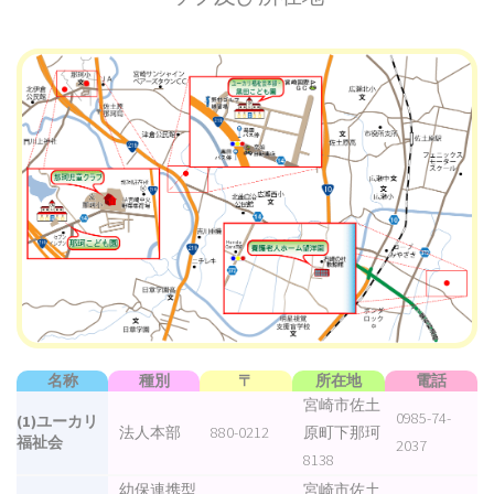
名称
種別
〒
所在地
電話
宮崎市佐土
0985-74-
(1)ユーカリ
法人本部
880-0212
原町下那珂
福祉会
2037
8138
幼保連携型
宮崎市佐土