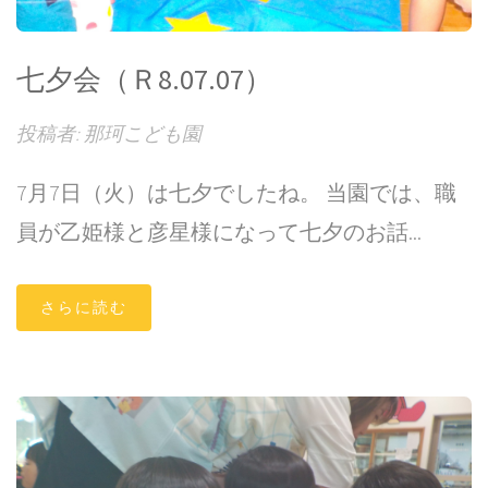
七夕会（Ｒ8.07.07）
投稿者: 那珂こども園
7月7日（火）は七夕でしたね。 当園では、職
員が乙姫様と彦星様になって七夕のお話...
さらに読む