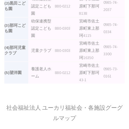
0985-74-
(2)黒田こど
認定こども
880-0212
原町下那珂
も園
2037
園
8138
幼保連携型
宮崎市佐土
0985-74-
(3)那珂こど
認定こども
880-0303
原町東上那
も園
0334
園
珂4115
宮崎市佐土
0985-74-
(4)那珂児童
児童クラブ
880-0303
原町東上那
クラブ
3300
珂16350
宮崎市佐土
養護老人ホ
0985-73-
(5)望洋園
880-0212
原町下那珂
ーム
0161
43-1
社会福祉法人 ユーカリ福祉会・各施設グーグ
ルマップ