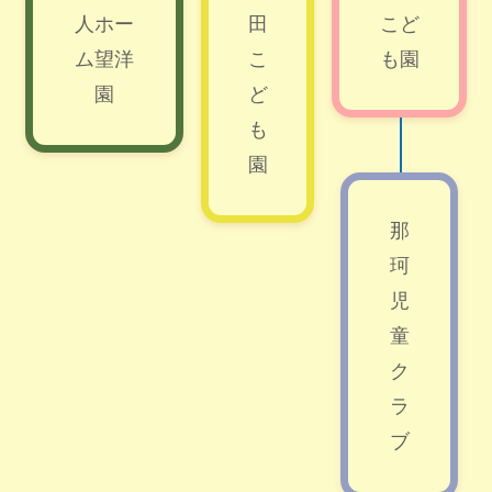
人ホー
田
こど
ム望洋
こ
も園
園
ど
も
園
那
珂
児
童
ク
ラ
ブ