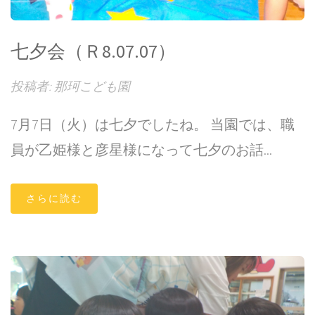
七夕会（Ｒ8.07.07）
投稿者: 那珂こども園
7月7日（火）は七夕でしたね。 当園では、職
員が乙姫様と彦星様になって七夕のお話...
さらに読む