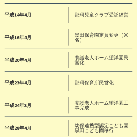
平成14年4月
那珂児童クラブ受託経営
黒田保育園定員変更（90
平成16年4月
名）
養護老人ホーム望洋園民
平成20年4月
営化
平成23年4月
那珂保育所民営化
養護老人ホーム望洋園工
平成24年3月
事完成
幼保連携型認定こども園
平成28年4月
黒田こども園移行