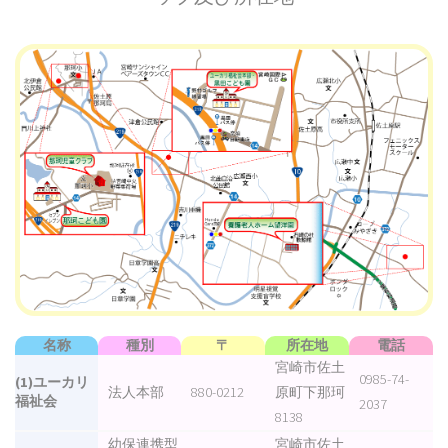
名称
種別
〒
所在地
電話
宮崎市佐土
0985-74-
(1)ユーカリ
法人本部
880-0212
原町下那珂
福祉会
2037
8138
幼保連携型
宮崎市佐土