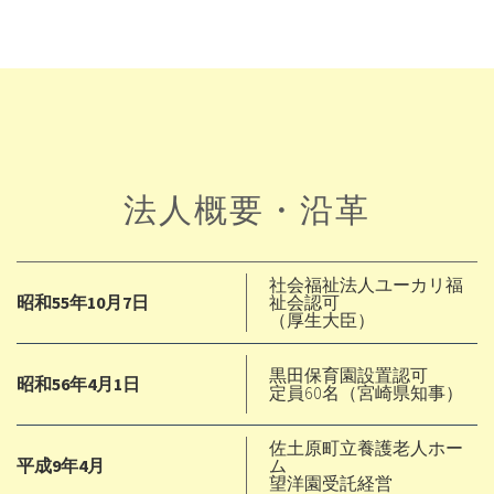
法人概要・沿革
社会福祉法人ユーカリ福
昭和55年10月7日
祉会認可
（厚生大臣）
黒田保育園設置認可
昭和56年4月1日
定員60名（宮崎県知事）
佐土原町立養護老人ホー
平成9年4月
ム
望洋園受託経営