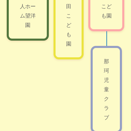
人ホー
田
こど
ム望洋
こ
も園
園
ど
も
園
那
珂
児
童
ク
ラ
ブ