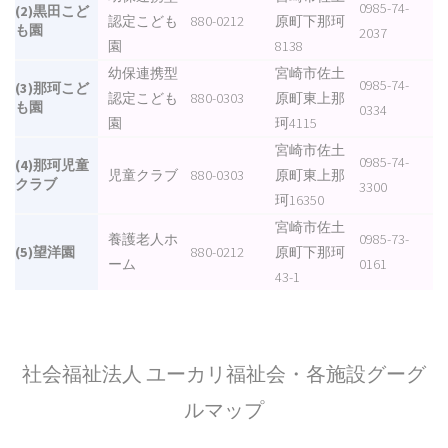
0985-74-
(2)黒田こど
認定こども
880-0212
原町下那珂
も園
2037
園
8138
幼保連携型
宮崎市佐土
0985-74-
(3)那珂こど
認定こども
880-0303
原町東上那
も園
0334
園
珂4115
宮崎市佐土
0985-74-
(4)那珂児童
児童クラブ
880-0303
原町東上那
クラブ
3300
珂16350
宮崎市佐土
養護老人ホ
0985-73-
(5)望洋園
880-0212
原町下那珂
ーム
0161
43-1
社会福祉法人 ユーカリ福祉会・各施設グーグ
ルマップ