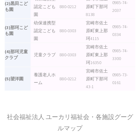
0985-74-
(2)黒田こど
認定こども
880-0212
原町下那珂
も園
2037
園
8138
幼保連携型
宮崎市佐土
0985-74-
(3)那珂こど
認定こども
880-0303
原町東上那
も園
0334
園
珂4115
宮崎市佐土
0985-74-
(4)那珂児童
児童クラブ
880-0303
原町東上那
クラブ
3300
珂16350
宮崎市佐土
養護老人ホ
0985-73-
(5)望洋園
880-0212
原町下那珂
ーム
0161
43-1
社会福祉法人 ユーカリ福祉会・各施設グーグ
ルマップ