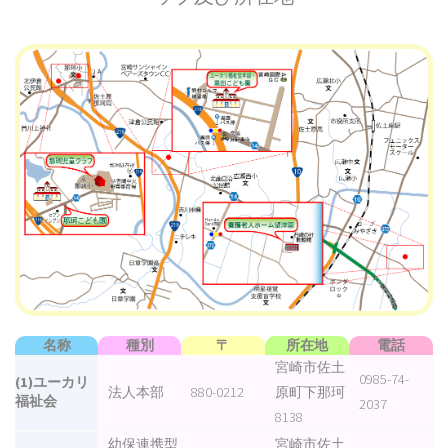
名称
種別
〒
所在地
電話
宮崎市佐土
0985-74-
(1)ユーカリ
法人本部
880-0212
原町下那珂
福祉会
2037
8138
幼保連携型
宮崎市佐土