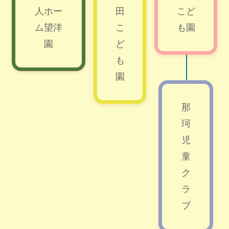
人ホー
田
こど
ム望洋
こ
も園
園
ど
も
園
那
珂
児
童
ク
ラ
ブ