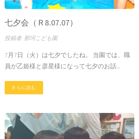
七夕会（Ｒ8.07.07）
投稿者: 那珂こども園
7月7日（火）は七夕でしたね。 当園では、職
員が乙姫様と彦星様になって七夕のお話...
さらに読む