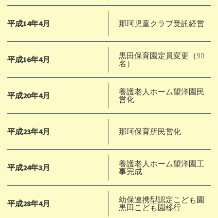
平成14年4月
那珂児童クラブ受託経営
黒田保育園定員変更（90
平成16年4月
名）
養護老人ホーム望洋園民
平成20年4月
営化
平成23年4月
那珂保育所民営化
養護老人ホーム望洋園工
平成24年3月
事完成
幼保連携型認定こども園
平成28年4月
黒田こども園移行