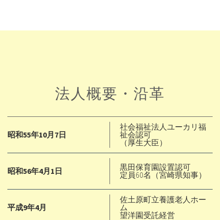
法人概要・沿革
社会福祉法人ユーカリ福
昭和55年10月7日
祉会認可
（厚生大臣）
黒田保育園設置認可
昭和56年4月1日
定員60名（宮崎県知事）
佐土原町立養護老人ホー
平成9年4月
ム
望洋園受託経営