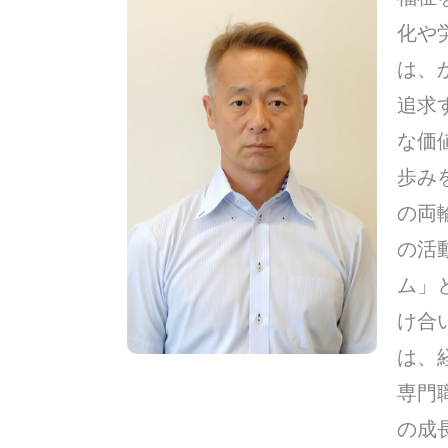
化や
は、
追求
な価
歩み
の両
の活
ム」
け合
は、
専門
の成