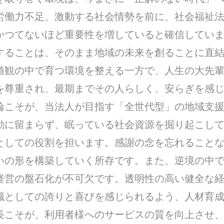
労働力不足、激動する社会情勢を前に、社会福祉
かつてないほど重要性を増していると確信してい
することは、そのまま地域の未来を創ることに直
値観の中で育つ環境を整える一方で、人生の大先
を尊重され、最期までその人らしく、安らぎを感
輪こそが、当法人が目指す「全世代型」の地域支援
動に留まらず、眠っている社会資源を掘り起こし
としての役割を担います。感謝の念を忘れること
いの形を構築していく所存です。また、逆境の中
経営の盤石化が不可欠です。透明性の高い健全な
職としての誇りと喜びを感じられるよう、人材育
長こそが、利用者様へのサービスの質を向上させ