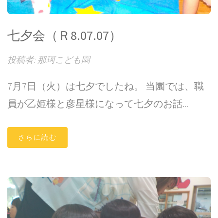
七夕会（Ｒ8.07.07）
投稿者: 那珂こども園
7月7日（火）は七夕でしたね。 当園では、職
員が乙姫様と彦星様になって七夕のお話...
さらに読む