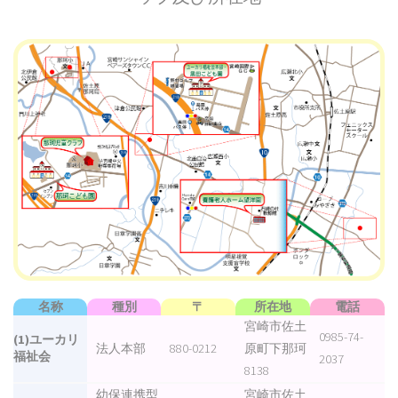
名称
種別
〒
所在地
電話
宮崎市佐土
0985-74-
(1)ユーカリ
法人本部
880-0212
原町下那珂
福祉会
2037
8138
幼保連携型
宮崎市佐土