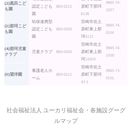
0985-74-
(2)黒田こど
認定こども
880-0212
原町下那珂
も園
2037
園
8138
幼保連携型
宮崎市佐土
0985-74-
(3)那珂こど
認定こども
880-0303
原町東上那
も園
0334
園
珂4115
宮崎市佐土
0985-74-
(4)那珂児童
児童クラブ
880-0303
原町東上那
クラブ
3300
珂16350
宮崎市佐土
養護老人ホ
0985-73-
(5)望洋園
880-0212
原町下那珂
ーム
0161
43-1
社会福祉法人 ユーカリ福祉会・各施設グーグ
ルマップ