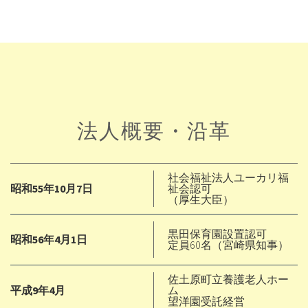
法人概要・沿革
社会福祉法人ユーカリ福
昭和55年10月7日
祉会認可
（厚生大臣）
黒田保育園設置認可
昭和56年4月1日
定員60名（宮崎県知事）
佐土原町立養護老人ホー
平成9年4月
ム
望洋園受託経営