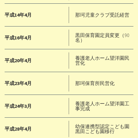
平成14年4月
那珂児童クラブ受託経営
黒田保育園定員変更（90
平成16年4月
名）
養護老人ホーム望洋園民
平成20年4月
営化
平成23年4月
那珂保育所民営化
養護老人ホーム望洋園工
平成24年3月
事完成
幼保連携型認定こども園
平成28年4月
黒田こども園移行