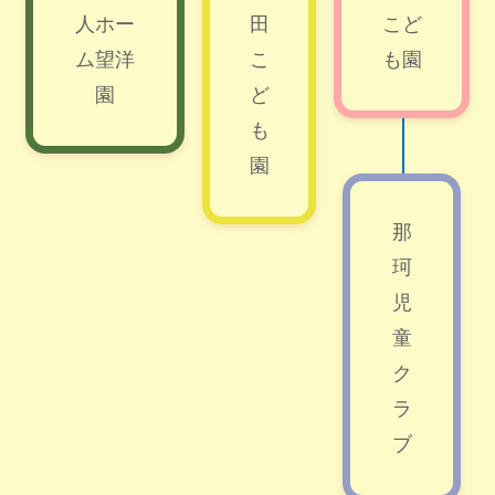
人ホー
田
こど
ム望洋
こ
も園
園
ど
も
園
那
珂
児
童
ク
ラ
ブ