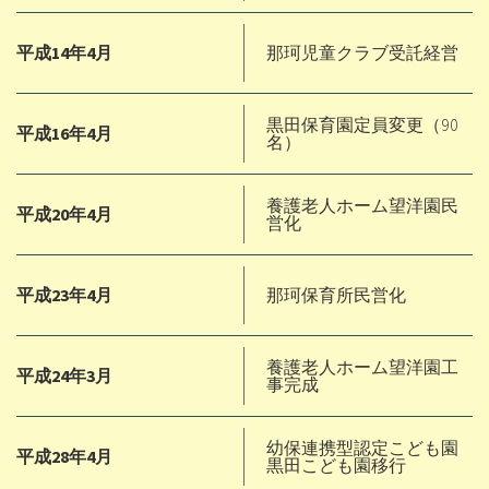
平成14年4月
那珂児童クラブ受託経営
黒田保育園定員変更（90
平成16年4月
名）
養護老人ホーム望洋園民
平成20年4月
営化
平成23年4月
那珂保育所民営化
養護老人ホーム望洋園工
平成24年3月
事完成
幼保連携型認定こども園
平成28年4月
黒田こども園移行