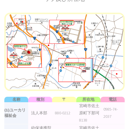
名称
種別
〒
所在地
電話
宮崎市佐土
0985-74-
(1)ユーカリ
法人本部
880-0212
原町下那珂
福祉会
2037
8138
幼保連携型
宮崎市佐土