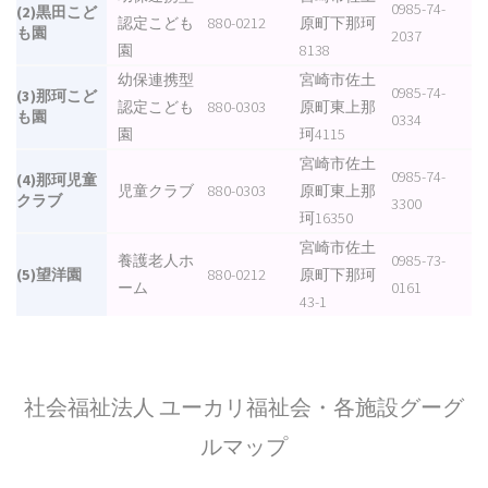
0985-74-
(2)黒田こど
認定こども
880-0212
原町下那珂
も園
2037
園
8138
幼保連携型
宮崎市佐土
0985-74-
(3)那珂こど
認定こども
880-0303
原町東上那
も園
0334
園
珂4115
宮崎市佐土
0985-74-
(4)那珂児童
児童クラブ
880-0303
原町東上那
クラブ
3300
珂16350
宮崎市佐土
養護老人ホ
0985-73-
(5)望洋園
880-0212
原町下那珂
ーム
0161
43-1
社会福祉法人 ユーカリ福祉会・各施設グーグ
ルマップ