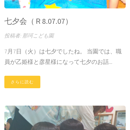
七夕会（Ｒ8.07.07）
投稿者: 那珂こども園
7月7日（火）は七夕でしたね。 当園では、職
員が乙姫様と彦星様になって七夕のお話...
さらに読む