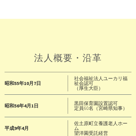
法人概要・沿革
社会福祉法人ユーカリ福
昭和55年10月7日
祉会認可
（厚生大臣）
黒田保育園設置認可
昭和56年4月1日
定員60名（宮崎県知事）
佐土原町立養護老人ホー
平成9年4月
ム
望洋園受託経営