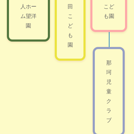
人ホー
田
こど
ム望洋
こ
も園
園
ど
も
園
那
珂
児
童
ク
ラ
ブ