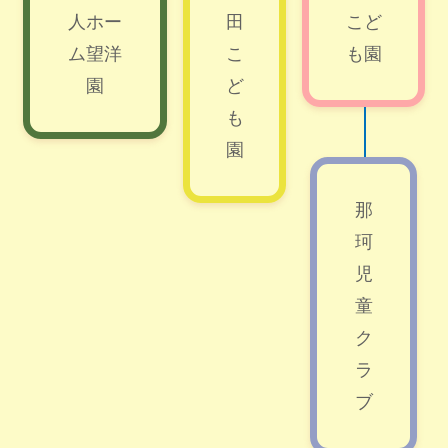
人ホー
田
こど
ム望洋
こ
も園
園
ど
も
園
那
珂
児
童
ク
ラ
ブ