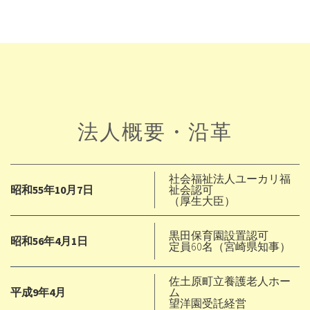
法人概要・沿革
社会福祉法人ユーカリ福
昭和55年10月7日
祉会認可
（厚生大臣）
黒田保育園設置認可
昭和56年4月1日
定員60名（宮崎県知事）
佐土原町立養護老人ホー
平成9年4月
ム
望洋園受託経営