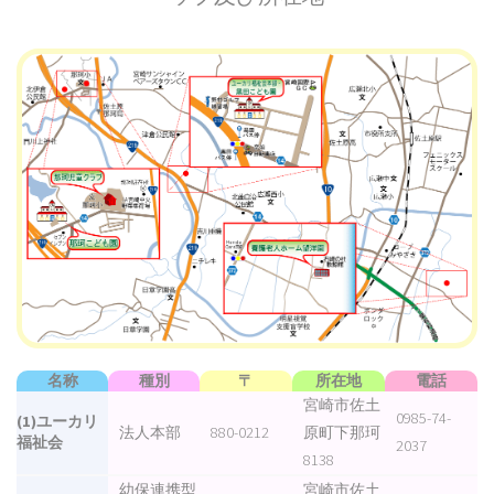
名称
種別
〒
所在地
電話
宮崎市佐土
0985-74-
(1)ユーカリ
法人本部
880-0212
原町下那珂
福祉会
2037
8138
幼保連携型
宮崎市佐土