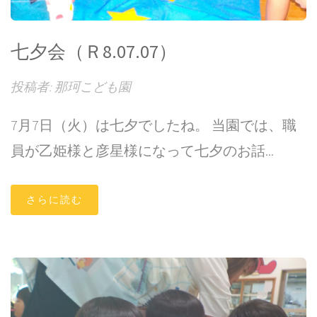
七夕会（Ｒ8.07.07）
投稿者: 那珂こども園
7月7日（火）は七夕でしたね。 当園では、職
員が乙姫様と彦星様になって七夕のお話...
さらに読む