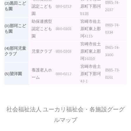
0985-74-
(2)黒田こど
認定こども
880-0212
原町下那珂
も園
2037
園
8138
幼保連携型
宮崎市佐土
0985-74-
(3)那珂こど
認定こども
880-0303
原町東上那
も園
0334
園
珂4115
宮崎市佐土
0985-74-
(4)那珂児童
児童クラブ
880-0303
原町東上那
クラブ
3300
珂16350
宮崎市佐土
養護老人ホ
0985-73-
(5)望洋園
880-0212
原町下那珂
ーム
0161
43-1
社会福祉法人 ユーカリ福祉会・各施設グーグ
ルマップ