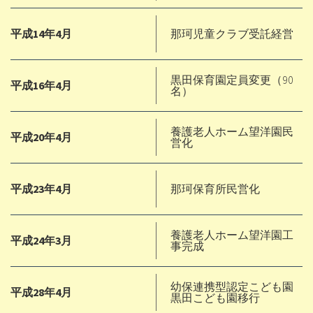
平成14年4月
那珂児童クラブ受託経営
黒田保育園定員変更（90
平成16年4月
名）
養護老人ホーム望洋園民
平成20年4月
営化
平成23年4月
那珂保育所民営化
養護老人ホーム望洋園工
平成24年3月
事完成
幼保連携型認定こども園
平成28年4月
黒田こども園移行