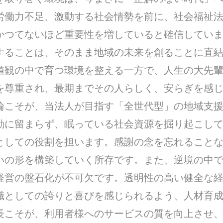
労働力不足、激動する社会情勢を前に、社会福祉
かつてないほど重要性を増していると確信してい
することは、そのまま地域の未来を創ることに直
値観の中で育つ環境を整える一方で、人生の大先
を尊重され、最期までその人らしく、安らぎを感
輪こそが、当法人が目指す「全世代型」の地域支援
動に留まらず、眠っている社会資源を掘り起こし
としての役割を担います。感謝の念を忘れること
いの形を構築していく所存です。また、逆境の中
経営の盤石化が不可欠です。透明性の高い健全な
職としての誇りと喜びを感じられるよう、人材育
長こそが、利用者様へのサービスの質を向上させ