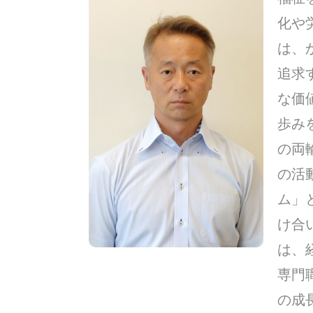
化や
は、
追求
な価
歩み
の両
の活
ム」
け合
は、
専門
の成