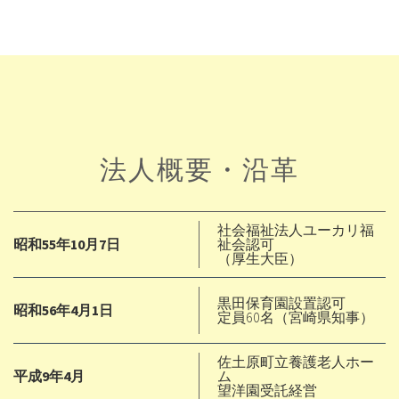
法人概要・沿革
社会福祉法人ユーカリ福
昭和55年10月7日
祉会認可
（厚生大臣）
黒田保育園設置認可
昭和56年4月1日
定員60名（宮崎県知事）
佐土原町立養護老人ホー
平成9年4月
ム
望洋園受託経営