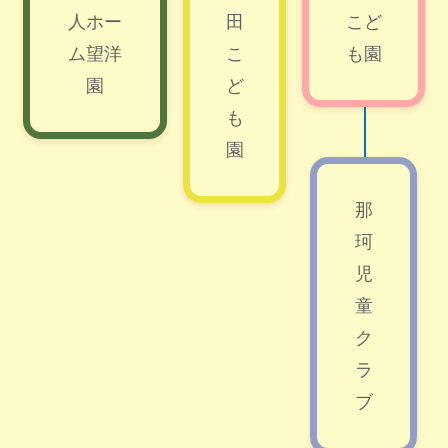
人ホー
田
こど
ム望洋
こ
も園
園
ど
も
園
那
珂
児
童
ク
ラ
ブ