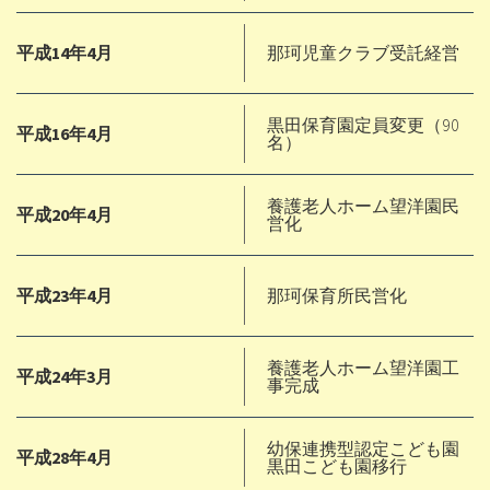
平成14年4月
那珂児童クラブ受託経営
黒田保育園定員変更（90
平成16年4月
名）
養護老人ホーム望洋園民
平成20年4月
営化
平成23年4月
那珂保育所民営化
養護老人ホーム望洋園工
平成24年3月
事完成
幼保連携型認定こども園
平成28年4月
黒田こども園移行