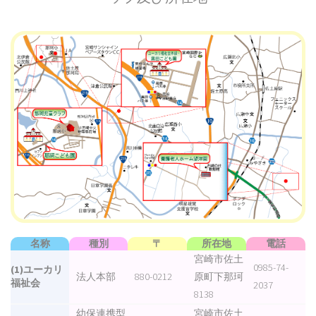
名称
種別
〒
所在地
電話
宮崎市佐土
0985-74-
(1)ユーカリ
法人本部
880-0212
原町下那珂
福祉会
2037
8138
幼保連携型
宮崎市佐土