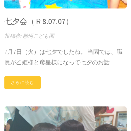
七夕会（Ｒ8.07.07）
投稿者: 那珂こども園
7月7日（火）は七夕でしたね。 当園では、職
員が乙姫様と彦星様になって七夕のお話...
さらに読む