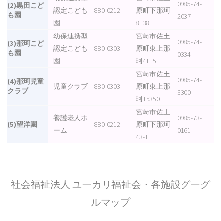
0985-74-
(2)黒田こど
認定こども
880-0212
原町下那珂
も園
2037
園
8138
幼保連携型
宮崎市佐土
0985-74-
(3)那珂こど
認定こども
880-0303
原町東上那
も園
0334
園
珂4115
宮崎市佐土
0985-74-
(4)那珂児童
児童クラブ
880-0303
原町東上那
クラブ
3300
珂16350
宮崎市佐土
養護老人ホ
0985-73-
(5)望洋園
880-0212
原町下那珂
ーム
0161
43-1
社会福祉法人 ユーカリ福祉会・各施設グーグ
ルマップ