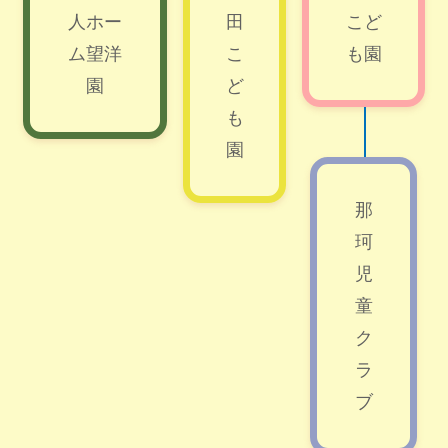
人ホー
田
こど
ム望洋
こ
も園
園
ど
も
園
那
珂
児
童
ク
ラ
ブ