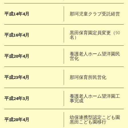
平成14年4月
那珂児童クラブ受託経営
黒田保育園定員変更（90
平成16年4月
名）
養護老人ホーム望洋園民
平成20年4月
営化
平成23年4月
那珂保育所民営化
養護老人ホーム望洋園工
平成24年3月
事完成
幼保連携型認定こども園
平成28年4月
黒田こども園移行