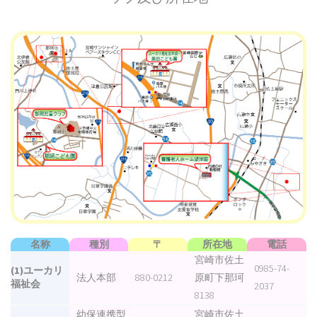
名称
種別
〒
所在地
電話
宮崎市佐土
0985-74-
(1)ユーカリ
法人本部
880-0212
原町下那珂
福祉会
2037
8138
幼保連携型
宮崎市佐土