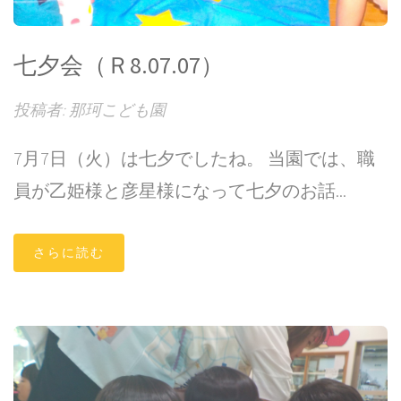
七夕会（Ｒ8.07.07）
投稿者: 那珂こども園
7月7日（火）は七夕でしたね。 当園では、職
員が乙姫様と彦星様になって七夕のお話...
さらに読む