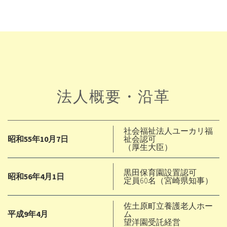
法人概要・沿革
社会福祉法人ユーカリ福
昭和55年10月7日
祉会認可
（厚生大臣）
黒田保育園設置認可
昭和56年4月1日
定員60名（宮崎県知事）
佐土原町立養護老人ホー
平成9年4月
ム
望洋園受託経営