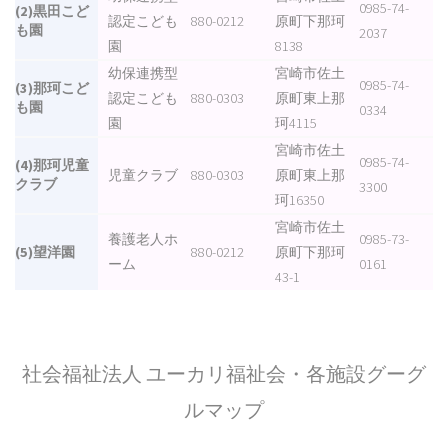
0985-74-
(2)黒田こど
認定こども
880-0212
原町下那珂
も園
2037
園
8138
幼保連携型
宮崎市佐土
0985-74-
(3)那珂こど
認定こども
880-0303
原町東上那
も園
0334
園
珂4115
宮崎市佐土
0985-74-
(4)那珂児童
児童クラブ
880-0303
原町東上那
クラブ
3300
珂16350
宮崎市佐土
養護老人ホ
0985-73-
(5)望洋園
880-0212
原町下那珂
ーム
0161
43-1
社会福祉法人 ユーカリ福祉会・各施設グーグ
ルマップ