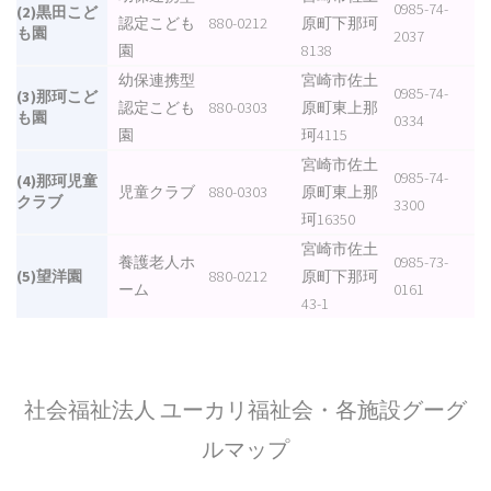
0985-74-
(2)黒田こど
認定こども
880-0212
原町下那珂
も園
2037
園
8138
幼保連携型
宮崎市佐土
0985-74-
(3)那珂こど
認定こども
880-0303
原町東上那
も園
0334
園
珂4115
宮崎市佐土
0985-74-
(4)那珂児童
児童クラブ
880-0303
原町東上那
クラブ
3300
珂16350
宮崎市佐土
養護老人ホ
0985-73-
(5)望洋園
880-0212
原町下那珂
ーム
0161
43-1
社会福祉法人 ユーカリ福祉会・各施設グーグ
ルマップ