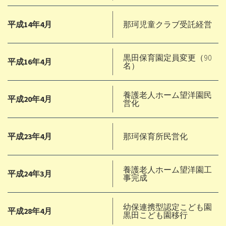
平成14年4月
那珂児童クラブ受託経営
黒田保育園定員変更（90
平成16年4月
名）
養護老人ホーム望洋園民
平成20年4月
営化
平成23年4月
那珂保育所民営化
養護老人ホーム望洋園工
平成24年3月
事完成
幼保連携型認定こども園
平成28年4月
黒田こども園移行