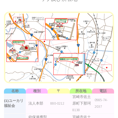
名称
種別
〒
所在地
電話
宮崎市佐土
0985-74-
(1)ユーカリ
法人本部
880-0212
原町下那珂
福祉会
2037
8138
幼保連携型
宮崎市佐土