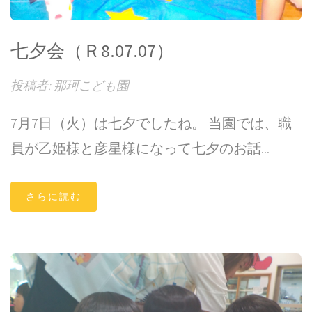
七夕会（Ｒ8.07.07）
投稿者: 那珂こども園
7月7日（火）は七夕でしたね。 当園では、職
員が乙姫様と彦星様になって七夕のお話...
さらに読む