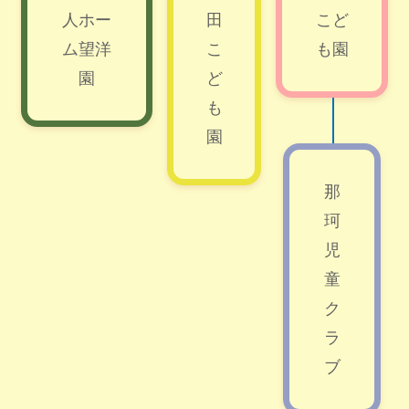
人ホー
田
こど
ム望洋
こ
も園
園
ど
も
園
那
珂
児
童
ク
ラ
ブ