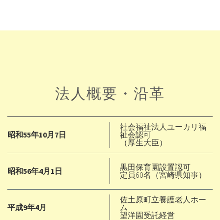
法人概要・沿革
社会福祉法人ユーカリ福
昭和55年10月7日
祉会認可
（厚生大臣）
黒田保育園設置認可
昭和56年4月1日
定員60名（宮崎県知事）
佐土原町立養護老人ホー
平成9年4月
ム
望洋園受託経営