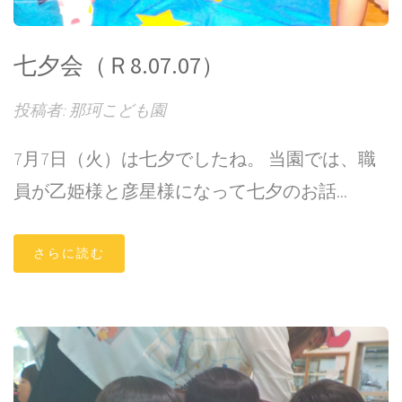
七夕会（Ｒ8.07.07）
投稿者: 那珂こども園
7月7日（火）は七夕でしたね。 当園では、職
員が乙姫様と彦星様になって七夕のお話...
さらに読む