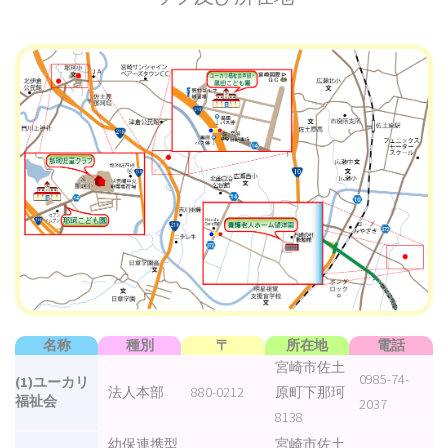
名称
種別
〒
所在地
電話
宮崎市佐土
0985-74-
(1)ユーカリ
法人本部
880-0212
原町下那珂
福祉会
2037
8138
幼保連携型
宮崎市佐土