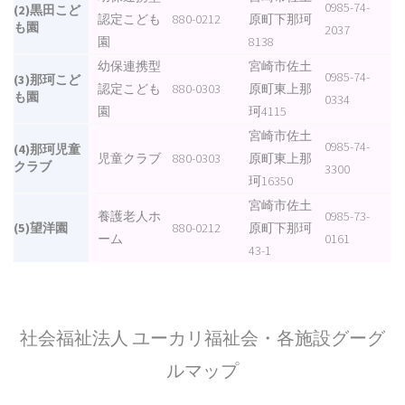
0985-74-
(2)黒田こど
認定こども
880-0212
原町下那珂
も園
2037
園
8138
幼保連携型
宮崎市佐土
0985-74-
(3)那珂こど
認定こども
880-0303
原町東上那
も園
0334
園
珂4115
宮崎市佐土
0985-74-
(4)那珂児童
児童クラブ
880-0303
原町東上那
クラブ
3300
珂16350
宮崎市佐土
養護老人ホ
0985-73-
(5)望洋園
880-0212
原町下那珂
ーム
0161
43-1
社会福祉法人 ユーカリ福祉会・各施設グーグ
ルマップ