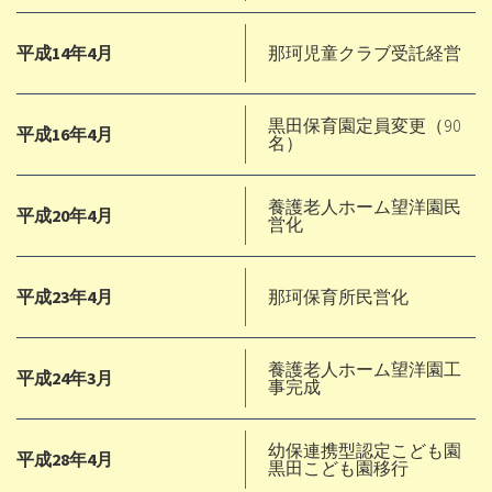
平成14年4月
那珂児童クラブ受託経営
黒田保育園定員変更（90
平成16年4月
名）
養護老人ホーム望洋園民
平成20年4月
営化
平成23年4月
那珂保育所民営化
養護老人ホーム望洋園工
平成24年3月
事完成
幼保連携型認定こども園
平成28年4月
黒田こども園移行