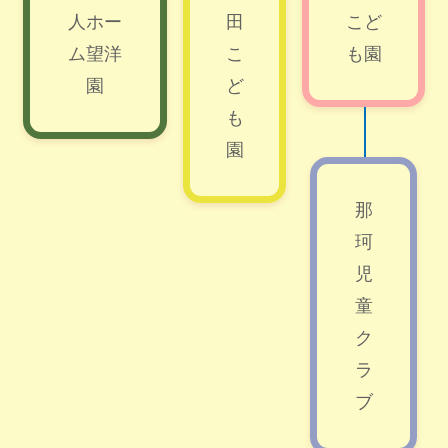
人ホー
田
こど
ム望洋
こ
も園
園
ど
も
園
那
珂
児
童
ク
ラ
ブ