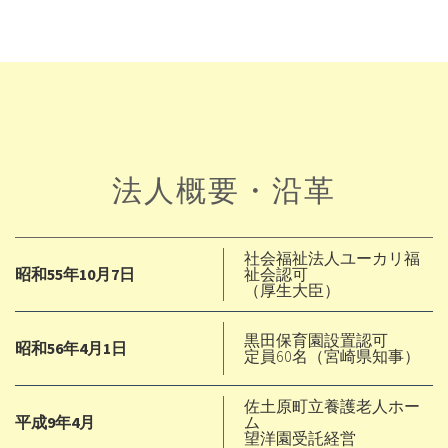
法人概要・沿革
社会福祉法人ユーカリ福
昭和55年10月7日
祉会認可
（厚生大臣）
黒田保育園設置認可
昭和56年4月1日
定員60名（宮崎県知事）
佐土原町立養護老人ホー
平成9年4月
ム
望洋園受託経営