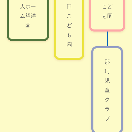
人ホー
田
こど
ム望洋
こ
も園
園
ど
も
園
那
珂
児
童
ク
ラ
ブ