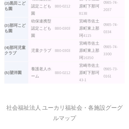
0985-74-
(2)黒田こど
認定こども
880-0212
原町下那珂
も園
2037
園
8138
幼保連携型
宮崎市佐土
0985-74-
(3)那珂こど
認定こども
880-0303
原町東上那
も園
0334
園
珂4115
宮崎市佐土
0985-74-
(4)那珂児童
児童クラブ
880-0303
原町東上那
クラブ
3300
珂16350
宮崎市佐土
養護老人ホ
0985-73-
(5)望洋園
880-0212
原町下那珂
ーム
0161
43-1
社会福祉法人 ユーカリ福祉会・各施設グーグ
ルマップ