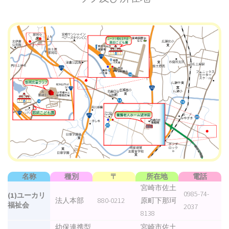
名称
種別
〒
所在地
電話
宮崎市佐土
0985-74-
(1)ユーカリ
法人本部
880-0212
原町下那珂
福祉会
2037
8138
幼保連携型
宮崎市佐土