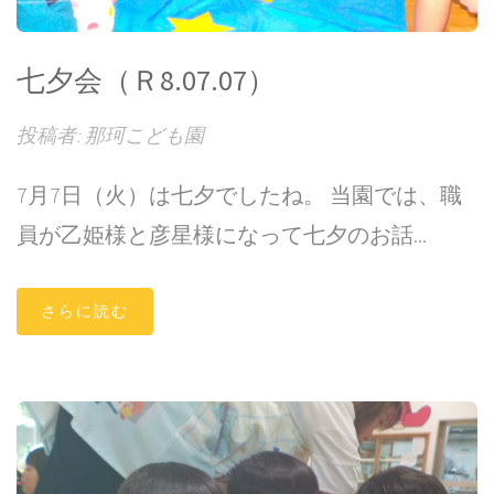
七夕会（Ｒ8.07.07）
投稿者: 那珂こども園
7月7日（火）は七夕でしたね。 当園では、職
員が乙姫様と彦星様になって七夕のお話...
さらに読む