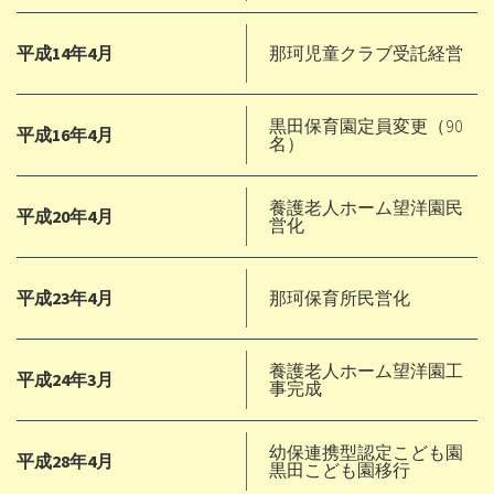
平成14年4月
那珂児童クラブ受託経営
黒田保育園定員変更（90
平成16年4月
名）
養護老人ホーム望洋園民
平成20年4月
営化
平成23年4月
那珂保育所民営化
養護老人ホーム望洋園工
平成24年3月
事完成
幼保連携型認定こども園
平成28年4月
黒田こども園移行