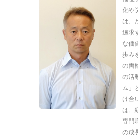
化や
は、
追求
な価
歩み
の両
の活
ム」
け合
は、
専門
の成