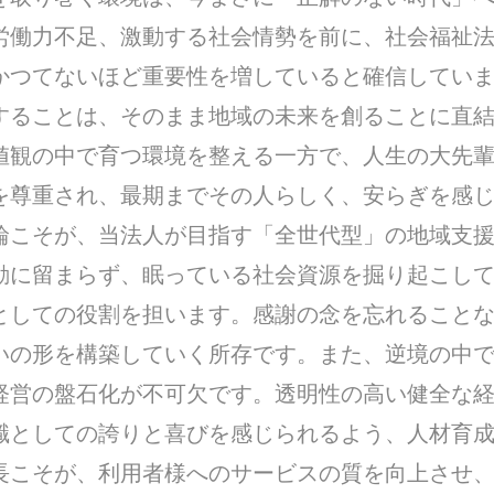
労働力不足、激動する社会情勢を前に、社会福祉
かつてないほど重要性を増していると確信してい
することは、そのまま地域の未来を創ることに直
値観の中で育つ環境を整える一方で、人生の大先
を尊重され、最期までその人らしく、安らぎを感
輪こそが、当法人が目指す「全世代型」の地域支援
動に留まらず、眠っている社会資源を掘り起こし
としての役割を担います。感謝の念を忘れること
いの形を構築していく所存です。また、逆境の中
経営の盤石化が不可欠です。透明性の高い健全な
職としての誇りと喜びを感じられるよう、人材育
長こそが、利用者様へのサービスの質を向上させ