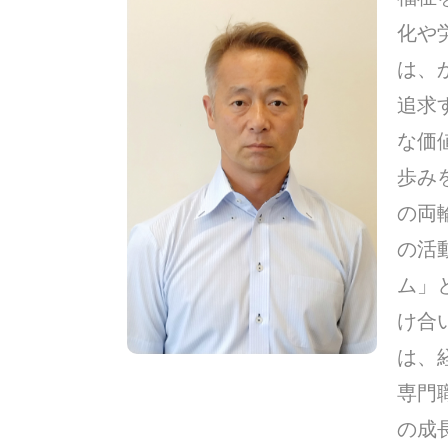
化や
は、
追求
な価
歩み
の両
の活
ム」
け合
は、
専門
の成