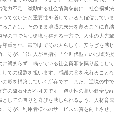
労働力不足、激動する社会情勢を前に、社会福祉
かつてないほど重要性を増していると確信してい
することは、そのまま地域の未来を創ることに直
値観の中で育つ環境を整える一方で、人生の大先
を尊重され、最期までその人らしく、安らぎを感
輪こそが、当法人が目指す「全世代型」の地域支援
動に留まらず、眠っている社会資源を掘り起こし
としての役割を担います。感謝の念を忘れること
いの形を構築していく所存です。また、逆境の中
経営の盤石化が不可欠です。透明性の高い健全な
職としての誇りと喜びを感じられるよう、人材育
長こそが、利用者様へのサービスの質を向上させ