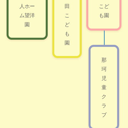
人ホー
田
こど
ム望洋
こ
も園
園
ど
も
園
那
珂
児
童
ク
ラ
ブ