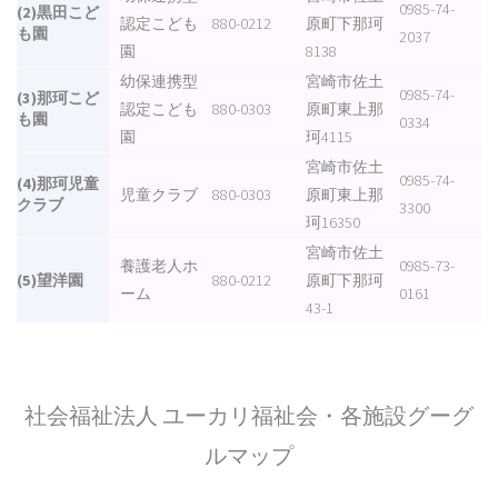
0985-74-
(2)黒田こど
認定こども
880-0212
原町下那珂
も園
2037
園
8138
幼保連携型
宮崎市佐土
0985-74-
(3)那珂こど
認定こども
880-0303
原町東上那
も園
0334
園
珂4115
宮崎市佐土
0985-74-
(4)那珂児童
児童クラブ
880-0303
原町東上那
クラブ
3300
珂16350
宮崎市佐土
養護老人ホ
0985-73-
(5)望洋園
880-0212
原町下那珂
ーム
0161
43-1
社会福祉法人 ユーカリ福祉会・各施設グーグ
ルマップ