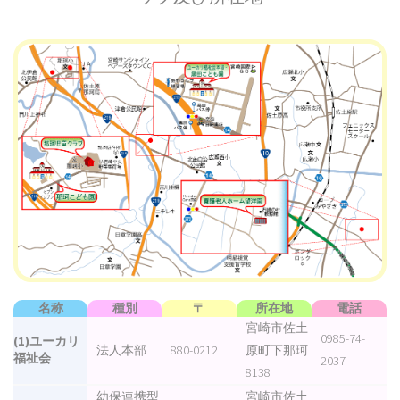
名称
種別
〒
所在地
電話
宮崎市佐土
0985-74-
(1)ユーカリ
法人本部
880-0212
原町下那珂
福祉会
2037
8138
幼保連携型
宮崎市佐土