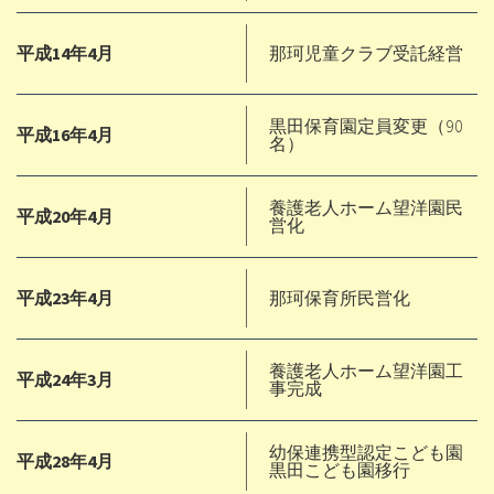
平成14年4月
那珂児童クラブ受託経営
黒田保育園定員変更（90
平成16年4月
名）
養護老人ホーム望洋園民
平成20年4月
営化
平成23年4月
那珂保育所民営化
養護老人ホーム望洋園工
平成24年3月
事完成
幼保連携型認定こども園
平成28年4月
黒田こども園移行