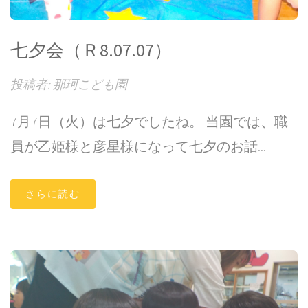
七夕会（Ｒ8.07.07）
投稿者: 那珂こども園
7月7日（火）は七夕でしたね。 当園では、職
員が乙姫様と彦星様になって七夕のお話...
さらに読む