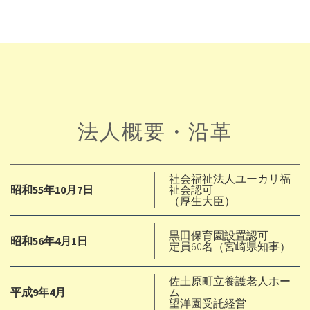
法人概要・沿革
社会福祉法人ユーカリ福
昭和55年10月7日
祉会認可
（厚生大臣）
黒田保育園設置認可
昭和56年4月1日
定員60名（宮崎県知事）
佐土原町立養護老人ホー
平成9年4月
ム
望洋園受託経営