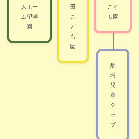
人ホー
田
こど
ム望洋
こ
も園
園
ど
も
園
那
珂
児
童
ク
ラ
ブ