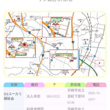
名称
種別
〒
所在地
電話
宮崎市佐土
0985-74-
(1)ユーカリ
法人本部
880-0212
原町下那珂
福祉会
2037
8138
幼保連携型
宮崎市佐土