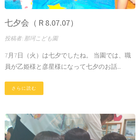
七夕会（Ｒ8.07.07）
投稿者: 那珂こども園
7月7日（火）は七夕でしたね。 当園では、職
員が乙姫様と彦星様になって七夕のお話...
さらに読む