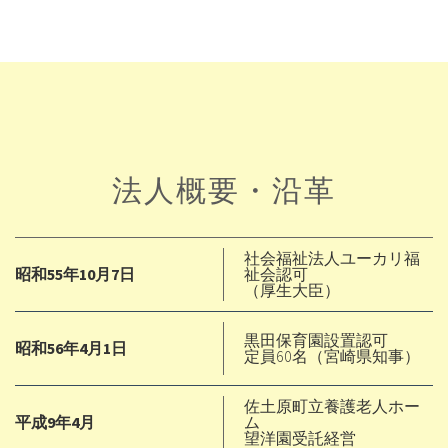
法人概要・沿革
社会福祉法人ユーカリ福
昭和55年10月7日
祉会認可
（厚生大臣）
黒田保育園設置認可
昭和56年4月1日
定員60名（宮崎県知事）
佐土原町立養護老人ホー
平成9年4月
ム
望洋園受託経営