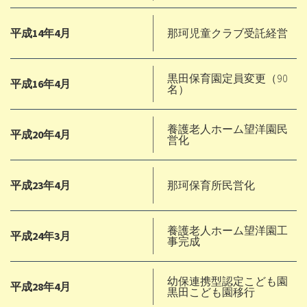
平成14年4月
那珂児童クラブ受託経営
黒田保育園定員変更（90
平成16年4月
名）
養護老人ホーム望洋園民
平成20年4月
営化
平成23年4月
那珂保育所民営化
養護老人ホーム望洋園工
平成24年3月
事完成
幼保連携型認定こども園
平成28年4月
黒田こども園移行