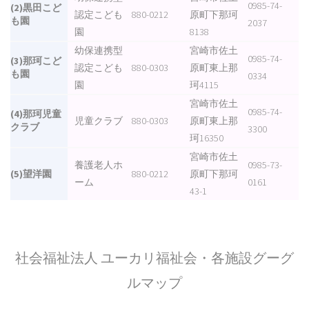
0985-74-
(2)黒田こど
認定こども
880-0212
原町下那珂
も園
2037
園
8138
幼保連携型
宮崎市佐土
0985-74-
(3)那珂こど
認定こども
880-0303
原町東上那
も園
0334
園
珂4115
宮崎市佐土
0985-74-
(4)那珂児童
児童クラブ
880-0303
原町東上那
クラブ
3300
珂16350
宮崎市佐土
養護老人ホ
0985-73-
(5)望洋園
880-0212
原町下那珂
ーム
0161
43-1
社会福祉法人 ユーカリ福祉会・各施設グーグ
ルマップ