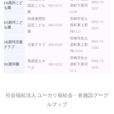
0985-74-
(2)黒田こど
認定こども
880-0212
原町下那珂
も園
2037
園
8138
幼保連携型
宮崎市佐土
0985-74-
(3)那珂こど
認定こども
880-0303
原町東上那
も園
0334
園
珂4115
宮崎市佐土
0985-74-
(4)那珂児童
児童クラブ
880-0303
原町東上那
クラブ
3300
珂16350
宮崎市佐土
養護老人ホ
0985-73-
(5)望洋園
880-0212
原町下那珂
ーム
0161
43-1
社会福祉法人 ユーカリ福祉会・各施設グーグ
ルマップ