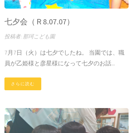
七夕会（Ｒ8.07.07）
投稿者: 那珂こども園
7月7日（火）は七夕でしたね。 当園では、職
員が乙姫様と彦星様になって七夕のお話...
さらに読む