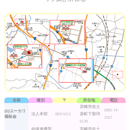
名称
種別
〒
所在地
電話
宮崎市佐土
0985-74-
(1)ユーカリ
法人本部
880-0212
原町下那珂
福祉会
2037
8138
幼保連携型
宮崎市佐土