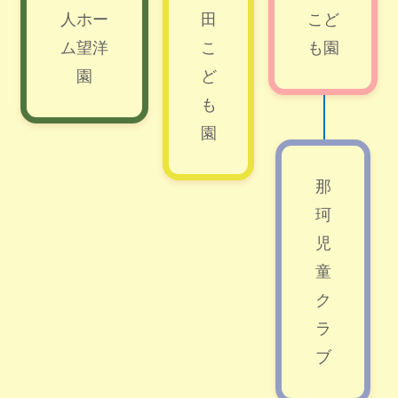
人ホー
田
こど
ム望洋
こ
も園
園
ど
も
園
那
珂
児
童
ク
ラ
ブ