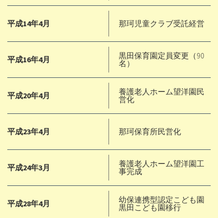
平成14年4月
那珂児童クラブ受託経営
黒田保育園定員変更（90
平成16年4月
名）
養護老人ホーム望洋園民
平成20年4月
営化
平成23年4月
那珂保育所民営化
養護老人ホーム望洋園工
平成24年3月
事完成
幼保連携型認定こども園
平成28年4月
黒田こども園移行