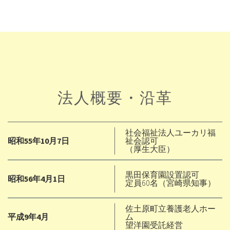
法人概要・沿革
社会福祉法人ユーカリ福
昭和55年10月7日
祉会認可
（厚生大臣）
黒田保育園設置認可
昭和56年4月1日
定員60名（宮崎県知事）
佐土原町立養護老人ホー
平成9年4月
ム
望洋園受託経営