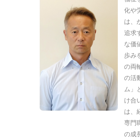
化や
は、
追求
な価
歩み
の両
の活
ム」
け合
は、
専門
の成