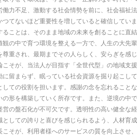
労働力不足、激動する社会情勢を前に、社会福祉
かつてないほど重要性を増していると確信してい
することは、そのまま地域の未来を創ることに直
値観の中で育つ環境を整える一方で、人生の大先
を尊重され、最期までその人らしく、安らぎを感
輪こそが、当法人が目指す「全世代型」の地域支援
動に留まらず、眠っている社会資源を掘り起こし
としての役割を担います。感謝の念を忘れること
いの形を構築していく所存です。また、逆境の中
経営の盤石化が不可欠です。透明性の高い健全な
職としての誇りと喜びを感じられるよう、人材育
長こそが、利用者様へのサービスの質を向上させ