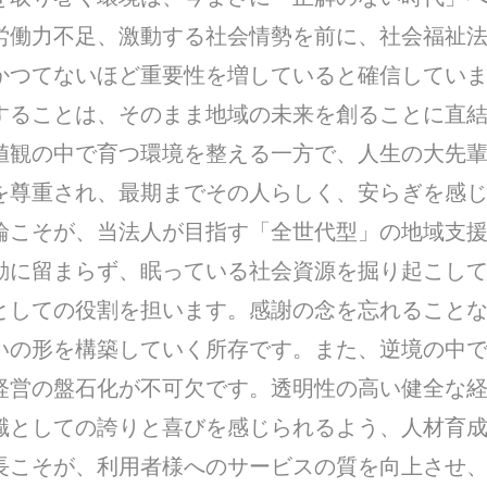
労働力不足、激動する社会情勢を前に、社会福祉
かつてないほど重要性を増していると確信してい
することは、そのまま地域の未来を創ることに直
値観の中で育つ環境を整える一方で、人生の大先
を尊重され、最期までその人らしく、安らぎを感
輪こそが、当法人が目指す「全世代型」の地域支援
動に留まらず、眠っている社会資源を掘り起こし
としての役割を担います。感謝の念を忘れること
いの形を構築していく所存です。また、逆境の中
経営の盤石化が不可欠です。透明性の高い健全な
職としての誇りと喜びを感じられるよう、人材育
長こそが、利用者様へのサービスの質を向上させ