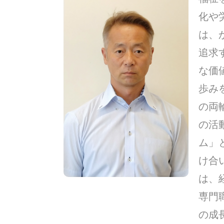
化や
は、
追求
な価
歩み
の両
の活
ム」
け合
は、
専門
の成